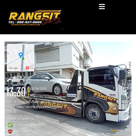
Skip
RANGSIT SlideON
to
content
รถยก168 รถสไลด์รังสิต รถสไลด์ ราคาถูก