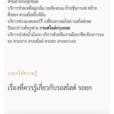
#ขนย้ายรถทุกชนิด
บริการช่วยเหลือฉุกเฉิน บนท้องถนน ย้ายซุ้มกาแฟ #ย้าย
สิ่งของ #รถสไลด์ใกล้ฉัน
บริการพ่วงแบตเตอร์รี่ เปลี่ยนยางอะไหล่ รถสไลด์เขต
ป้อมปราบศัตรูพ่าย #
รถสไลด์กรุงเทพ
บริการนำส่งน้ำมันรถ บริการด้วยทีมงานมืออาชีพ ต้องการรถ
ยก #รถลาก #รถสไลด์ #รถยก #รถยก168
รถยกให้ความรู้
เรื่องที่ควรรู้เกี่ยวกับรถสไลด์ รถยก
บทความทั้งหมด