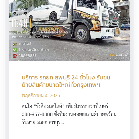
บริการ รถยก ลพบุรี 24 ชั่วโมง รับขน
ย้ายสินค้าขนาดใหญ่ทั่วกรุงเทพฯ
พฤศจิกายน 4, 2025
สนใจ “รังสิตรถสไลด์” เพียงโทรหาเราที่เบอร์
088-957-8888 ซึ่งทีมงานคอยสแตนด์บายพร้อม
รับสาย รถยก ลพบุร…