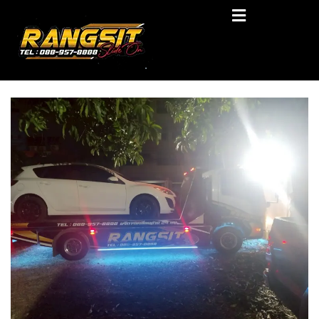
Skip
RANGSIT SlideON
to
content
รถยก168 รถสไลด์รังสิต รถสไลด์ ราคาถูก