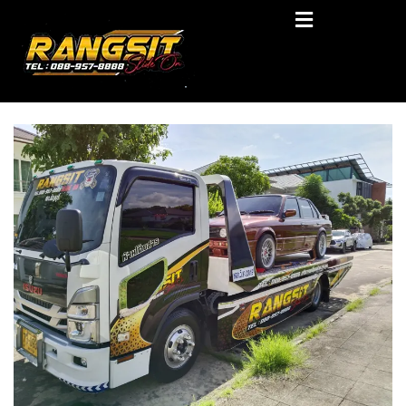
Skip
RANGSIT SlideON
to
content
รถยก168 รถสไลด์รังสิต รถสไลด์ ราคาถูก