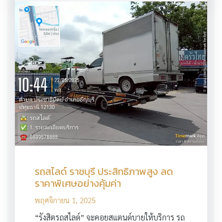
รถสไลด์ ราชบุรี ประสิทธิภาพสูง ลด
ราคาพิเศษอย่างคุ้มค่า
พฤศจิกายน 1, 2025
“รังสิตรถสไลด์” จะคอยสแตนด์บายให้บริการ รถ