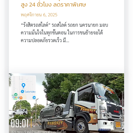
สูง 24 ชั่วโมง ลดราคาพิเศษ
พฤศจิกายน 6, 2025
“รังสิตรถสไลด์” รถสไลด์ รถยก นครนายก มอบ
ความมั่นใจในทุกขั้นตอน ในการขนย้ายจะได้
ความปลอดภัยรวดเร็ว มี…