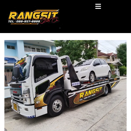
Skip
RANGSIT SlideON
to
content
รถยก168 รถสไลด์รังสิต รถสไลด์ ราคาถูก