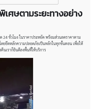
ิเศษตามระยะทางอย่าง
ลอด 24 ชั่วโมง ในราคาประหยัด พร้อมส่วนลดราคาตาม
 โดยยึดหลักความปลอดภัยเป็นหลักในทุกขั้นตอน เพื่อให้
ืนเราก็ยินดีลงพื้นที่ให้บริการ