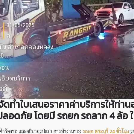
จัดทำใบเสนอราคาค่าบริการให้ท่านอ
ะปลอดภัย โดยมี รถยก รถลาก 4 ล้อ ใ
บฟังคำร้องขอ และอธิบายรูปแบบการทำงานของ
รถยก สระบุรี 24 ชั่วโมง
ร