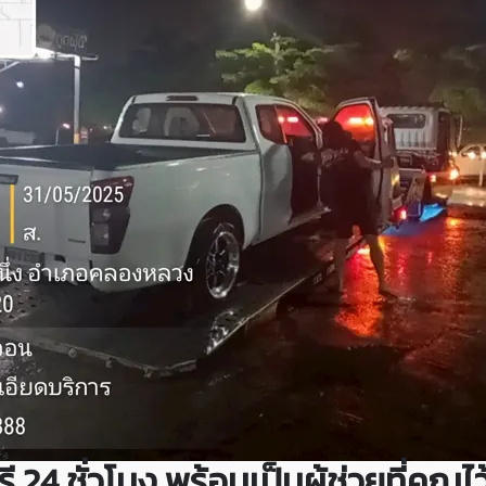
ี 24 ชั่วโมง
พร้อมเป็นผู้ช่วยที่คุณ