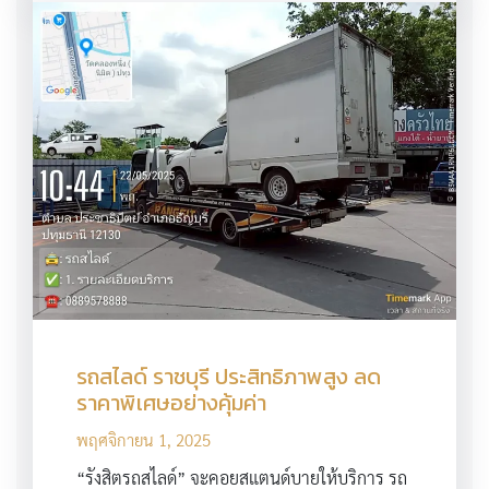
รถสไลด์ ราชบุรี ประสิทธิภาพสูง ลด
ราคาพิเศษอย่างคุ้มค่า
พฤศจิกายน 1, 2025
“รังสิตรถสไลด์” จะคอยสแตนด์บายให้บริการ รถ