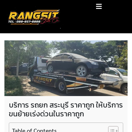
Skip
RANGSIT SlideON
to
content
รถยก168 รถสไลด์รังสิต รถสไลด์ ราคาถูก
บริการ รถยก สระบุรี ราคาถูก ให้บริการ
ขนย้ายเร่งด่วนในราคาถูก
Table of Contents