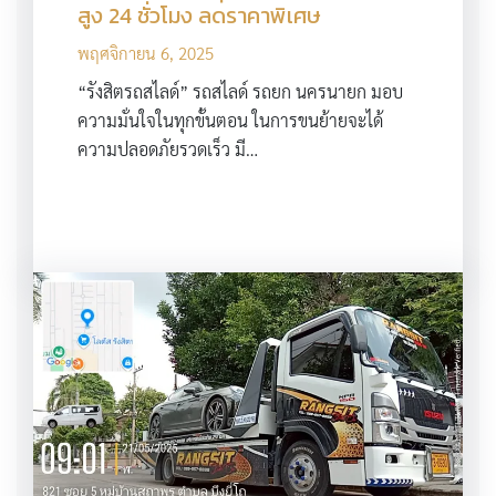
สูง 24 ชั่วโมง ลดราคาพิเศษ
พฤศจิกายน 6, 2025
“รังสิตรถสไลด์” รถสไลด์ รถยก นครนายก มอบ
ความมั่นใจในทุกขั้นตอน ในการขนย้ายจะได้
ความปลอดภัยรวดเร็ว มี…