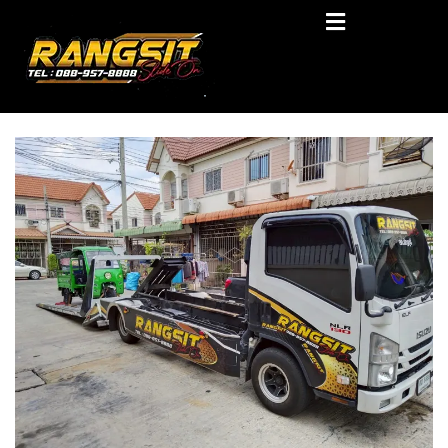
Skip
RANGSIT SlideON
to
content
รถยก168 รถสไลด์รังสิต รถสไลด์ ราคาถูก