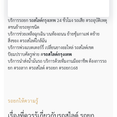
บริการรถยก
รถสไลด์กรุงเทพ
24 ชั่วโมง รถเสีย #รถอุบัติเหตุ
#ขนย้ายรถทุกชนิด
บริการช่วยเหลือฉุกเฉิน บนท้องถนน ย้ายซุ้มกาแฟ #ย้าย
สิ่งของ #รถสไลด์ใกล้ฉัน
บริการพ่วงแบตเตอร์รี่ เปลี่ยนยางอะไหล่ รถสไลด์เขต
ป้อมปราบศัตรูพ่าย #
รถสไลด์กรุงเทพ
บริการนำส่งน้ำมันรถ บริการด้วยทีมงานมืออาชีพ ต้องการรถ
ยก #รถลาก #รถสไลด์ #รถยก #รถยก168
รถยกให้ความรู้
เรื่องที่ควรรู้เกี่ยวกับรถสไลด์ รถยก