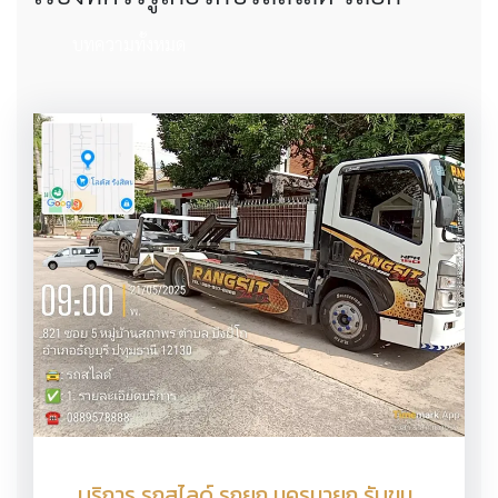
บทความทั้งหมด
บริการ รถสไลด์ รถยก นครนายก รับขน