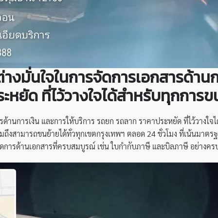
 ต่างมั่นใจในการจัดการเอกสารด้านก
ระหยัด
ที่ไว้วางใจได้สำหรับทุกการข
รด้านการเงิน และการให้บริการ รถยก รถลาก ราคาประหยัด ที่ไว้วางใจไ
ถึงสามารถขนย้ายได้ทั่วทุกเขตกรุงเทพฯ ตลอด 24 ชั่วโมง ที่เน้นมาตร
ารด้านเอกสารที่ครบสมบูรณ์ เช่น ใบกำกับภาษี และบิลภาษี อย่างคร