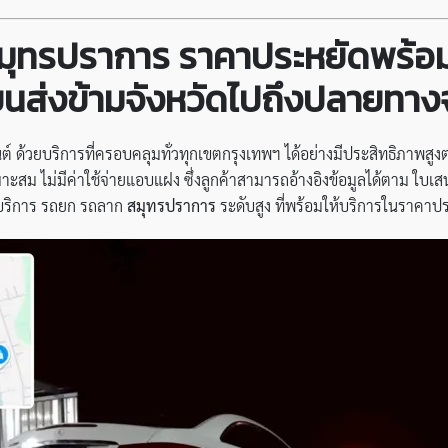
สมุทรปราการ ราคาประหยัดพร้
มขนส่งข้ามจังหวัดไปถึงปลายทา
 ด้วยบริการที่ครอบคลุมทั่วทุกเขตกรุงเทพฯ ได้อย่างมีประสิทธิภาพสูงต
ม ไม่มีค่าใช้จ่ายแอบแฝง ซึ่งลูกค้าสามารถอ้างอิงข้อมูลได้ตาม ใบเสน
บริการ รถยก รถลาก
สมุทรปราการ
ระดับสูง ที่พร้อมให้บริการในราค