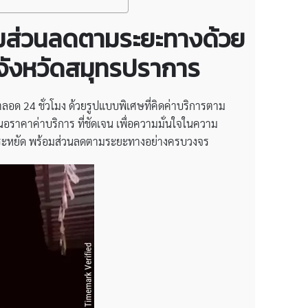
อมส่วนลดตามระยะทางด้วย
งจังหวัดสมุทรปราการ
ลอด 24 ชั่วโมง ด้วยรูปแบบพิเศษที่คิดค่าบริการตาม
อราคาค่าบริการ ที่ชัดเจน เพื่อความมั่นใจในความ
าประหยัด พร้อมส่วนลดตามระยะทางอย่างครบวงจร