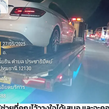
ผู้ช่วยที่คุณไว้วางใจได้เสมอ และจ