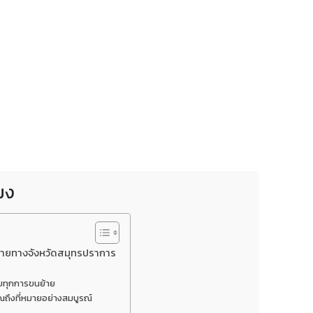
มง
ปลายทางจังหวัดสมุทรปราการ
ับทุกการขนย้าย
ุณถึงที่หมายอย่างสมบูรณ์