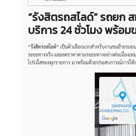
“รังสิตรถสไลด์” รถยก 
บริการ 24 ชั่วโมง พร้อ
“รังสิตรถสไลด์”
เป็นตัวเลือกแรกสำหรับงานขนย้ายรถยนต์
ระยะทางจริง และลดราคาตามระยะทางอย่างต่อเนื่องเหมาะส
โปร่งใสของทุกรายการ มาพร้อมด้วยประสบการณ์การให้