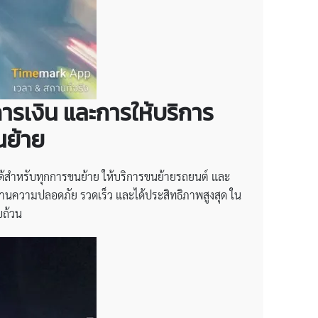
ารเงิน และการให้บริการ
นย้าย
ด้สำหรับทุกการขนย้าย ให้บริการขนย้ายรถยนต์ และ
ฐานความปลอดภัย รวดเร็ว และได้ประสิทธิภาพสูงสุด ใน
บถ้วน