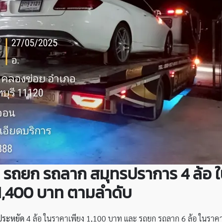
าร รถยก รถลาก สมุทรปราการ 4 ล้อ 
1,400 บาท ตามลำดับ
ประหยัด
4 ล้อ ในราคาเพียง 1,100 บาท และ รถยก รถลาก 6 ล้อ ในร