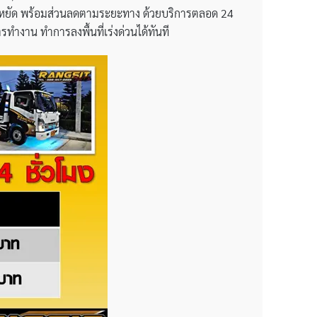
ประหยัด พร้อมส่วนลดตามระยะทาง ด้วยบริการตลอด 24
ำงาน ทำการลงพื้นที่เร่งด่วนได้ทันที