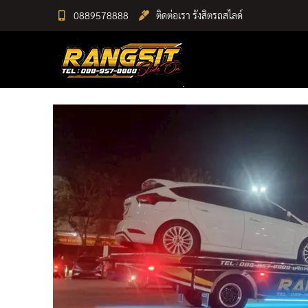
Skip
0889578888
ติดต่อเรา รังสิตรถสไลด์
to
RANGSIT SlideON
content
รถยก168 รถสไลด์รังสิต รถสไลด์ ราคาถูก