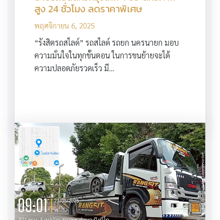
สูง 24 ชั่วโมง ลดราคาพิเศษ
พฤศจิกายน 6, 2025
“รังสิตรถสไลด์” รถสไลด์ รถยก นครนายก มอบ
ความมั่นใจในทุกขั้นตอน ในการขนย้ายจะได้
ความปลอดภัยรวดเร็ว มี…