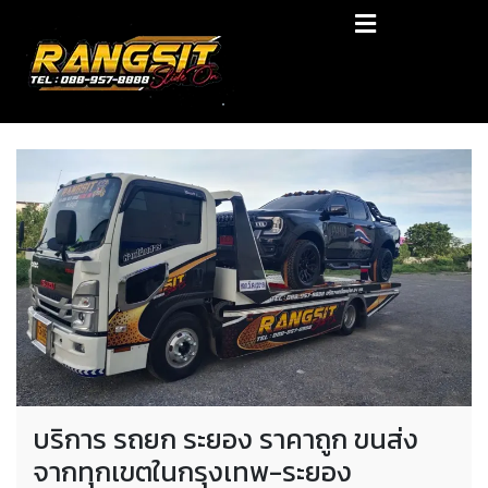
Skip
RANGSIT SlideON
to
content
รถยก168 รถสไลด์รังสิต รถสไลด์ ราคาถูก
บริการ รถยก ระยอง ราคาถูก ขนส่ง
จากทุกเขตในกรุงเทพ-ระยอง