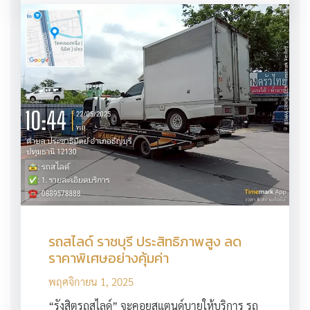
รถสไลด์ ราชบุรี ประสิทธิภาพสูง ลด
ราคาพิเศษอย่างคุ้มค่า
พฤศจิกายน 1, 2025
“รังสิตรถสไลด์” จะคอยสแตนด์บายให้บริการ รถ