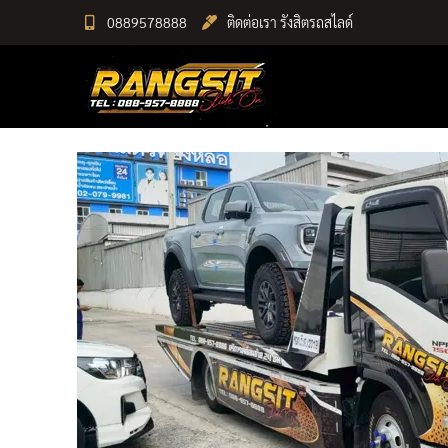
Skip
0889578888
ติดต่อเรา รังสิตรถสไลด์
to
RANGSIT SlideON
content
รถยก168 รถสไลด์รังสิต รถสไลด์ ราคาถูก