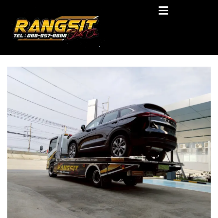
Skip
RANGSIT SlideON
to
content
รถยก168 รถสไลด์รังสิต รถสไลด์ ราคาถูก