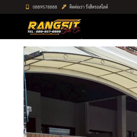
Skip
0889578888
ติดต่อเรา รังสิตรถสไลด์
to
RANGSIT SlideON
content
รถยก168 รถสไลด์รังสิต รถสไลด์ ราคาถูก