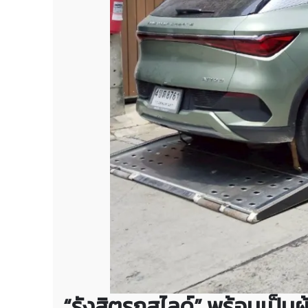
“รังสิตรถสไลด์” พร้อมเป็น