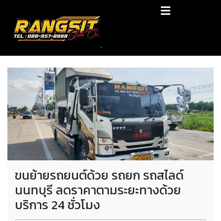
Skip
RANGSIT SlideON
to
content
รถยก168 รถสไลด์รังสิต รถสไลด์ ราคาถูก
ขนย้ายรถยนต์ด้วย รถยก รถสไลด์
นนทบุรี ลดราคาตามระยะทางด้วย
บริการ 24 ชั่วโมง