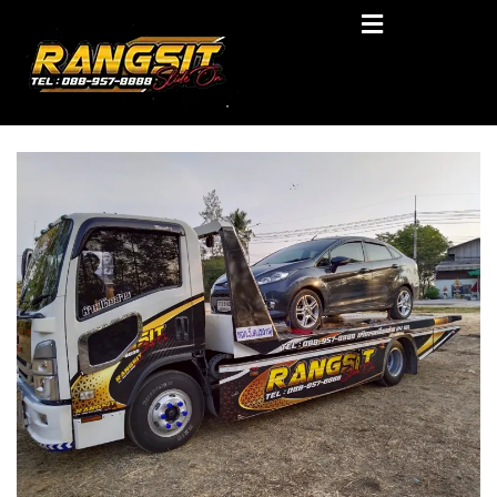
Skip
RANGSIT SlideON
to
content
รถยก168 รถสไลด์รังสิต รถสไลด์ ราคาถูก