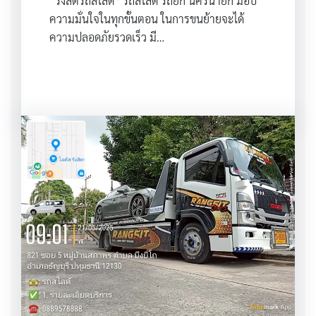
“รังสิตรถสไลด์” รถสไลด์ รถยก นครนายก มอบ
ความมั่นใจในทุกขั้นตอน ในการขนย้ายจะได้
ความปลอดภัยรวดเร็ว มี…