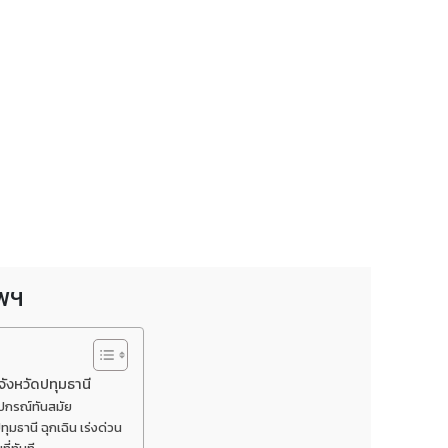
ทพฯ
ังหวัดปทุมธานี
ุปกรณ์ทันสมัย
มธานี ฉุกเฉิน เร่งด่วน