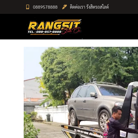
Skip
0889578888
ติดต่อเรา รังสิตรถสไลด์
to
RANGSIT SlideON
content
รถยก168 รถสไลด์รังสิต รถสไลด์ ราคาถูก