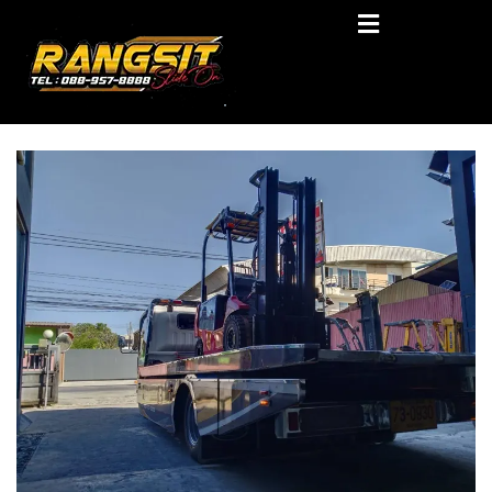
Skip
RANGSIT SlideON
to
content
รถยก168 รถสไลด์รังสิต รถสไลด์ ราคาถูก