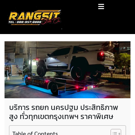
Skip
RANGSIT SlideON
to
content
รถยก168 รถสไลด์รังสิต รถสไลด์ ราคาถูก
บริการ รถยก นครปฐม ประสิทธิภาพ
สูง ทั่วทุกเขตกรุงเทพฯ ราคาพิเศษ
Table of Contents