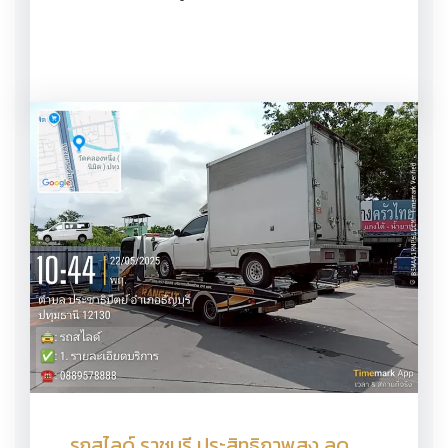
รถสไลด์ ราชบุรี ประสิทธิภาพสูง ลด