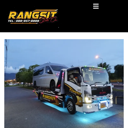
Skip
RANGSIT SlideON
to
content
รถยก168 รถสไลด์รังสิต รถสไลด์ ราคาถูก