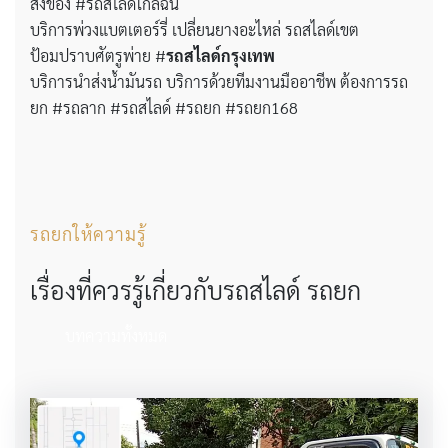
สิ่งของ #รถสไลด์ใกล้ฉัน
บริการพ่วงแบตเตอร์รี่ เปลี่ยนยางอะไหล่ รถสไลด์เขต
ป้อมปราบศัตรูพ่าย #
รถสไลด์กรุงเทพ
บริการนำส่งน้ำมันรถ บริการด้วยทีมงานมืออาชีพ ต้องการรถ
ยก #รถลาก #รถสไลด์ #รถยก #รถยก168
รถยกให้ความรู้
เรื่องที่ควรรู้เกี่ยวกับรถสไลด์ รถยก
บทความทั้งหมด