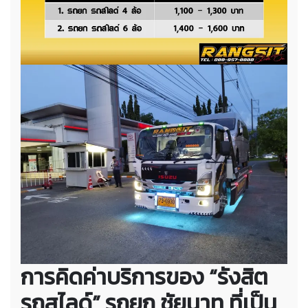
การคิดค่าบริการของ “รังสิต
รถสไลด์” รถยก ชัยนาท ที่เป็น