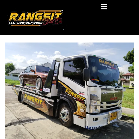
Skip
RANGSIT SlideON
to
content
รถยก168 รถสไลด์รังสิต รถสไลด์ ราคาถูก