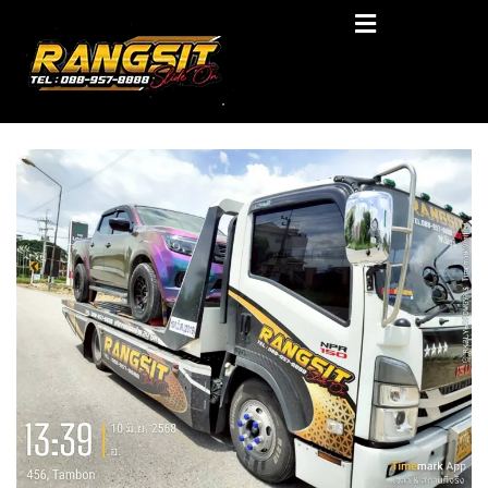
Skip
RANGSIT SlideON
to
content
รถยก168 รถสไลด์รังสิต รถสไลด์ ราคาถูก