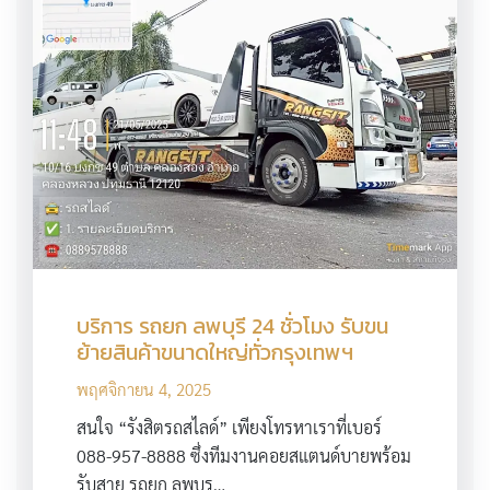
บริการ รถยก ลพบุรี 24 ชั่วโมง รับขน
ย้ายสินค้าขนาดใหญ่ทั่วกรุงเทพฯ
พฤศจิกายน 4, 2025
สนใจ “รังสิตรถสไลด์” เพียงโทรหาเราที่เบอร์
088-957-8888 ซึ่งทีมงานคอยสแตนด์บายพร้อม
รับสาย รถยก ลพบุร…