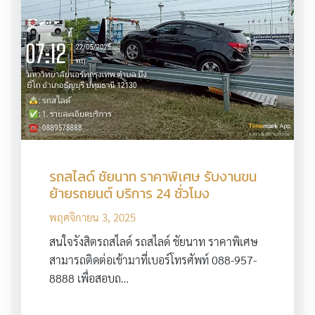
รถสไลด์ ชัยนาท ราคาพิเศษ รับงานขน
ย้ายรถยนต์ บริการ 24 ชั่วโมง
พฤศจิกายน 3, 2025
สนใจรังสิตรถสไลด์ รถสไลด์ ชัยนาท ราคาพิเศษ
สามารถติดต่อเข้ามาที่เบอร์โทรศัพท์ 088-957-
8888 เพื่อสอบถ…