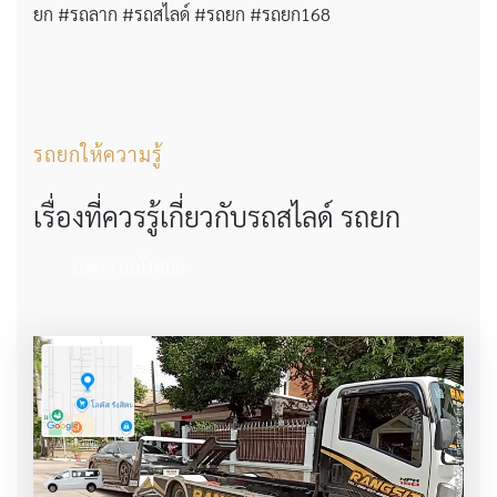
ยก #รถลาก #รถสไลด์ #รถยก #รถยก168
รถยกให้ความรู้
เรื่องที่ควรรู้เกี่ยวกับรถสไลด์ รถยก
บทความทั้งหมด