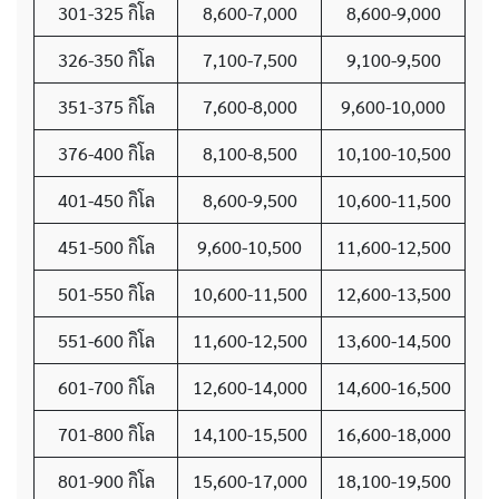
301-325 กิโล
8,600-7,000
8,600-9,000
326-350 กิโล
7,100-7,500
9,100-9,500
351-375 กิโล
7,600-8,000
9,600-10,000
376-400 กิโล
8,100-8,500
10,100-10,500
401-450 กิโล
8,600-9,500
10,600-11,500
451-500 กิโล
9,600-10,500
11,600-12,500
501-550 กิโล
10,600-11,500
12,600-13,500
551-600 กิโล
11,600-12,500
13,600-14,500
601-700 กิโล
12,600-14,000
14,600-16,500
701-800 กิโล
14,100-15,500
16,600-18,000
801-900 กิโล
15,600-17,000
18,100-19,500