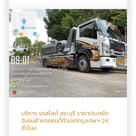
บริการ รถสไลด์ สระบุรี ราคาประหยัด
รับขนย้ายรถยนต์ทั่วเขตกรุงเทพฯ 24
ชั่วโมง