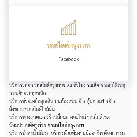
รถสไลด์
กรุงเทพ
Facebook
บริการรถยก
รถสไลด์กรุงเทพ
24 ชั่วโมง รถเสีย #รถอุบัติเหตุ
#ขนย้ายรถทุกชนิด
บริการช่วยเหลือฉุกเฉิน บนท้องถนน ย้ายซุ้มกาแฟ #ย้าย
สิ่งของ #รถสไลด์ใกล้ฉัน
บริการพ่วงแบตเตอร์รี่ เปลี่ยนยางอะไหล่ รถสไลด์เขต
ป้อมปราบศัตรูพ่าย #
รถสไลด์กรุงเทพ
บริการนำส่งน้ำมันรถ บริการด้วยทีมงานมืออาชีพ ต้องการรถ