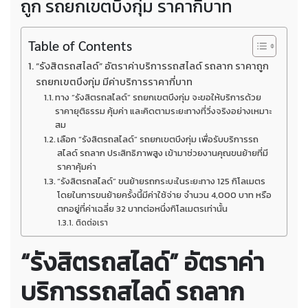
ถูก รถยกเขตบึงกุ่ม ราคากี่บาท
Table of Contents
“รังสิตรถสไลด์” อัตราค่าบริการรถสไลด์ รถลาก ราคาถูก
รถยกเขตบึงกุ่ม มีค่าบริการราคากี่บาท
ทาง “รังสิตรถสไลด์” รถยกเขตบึงกุ่ม จะขอให้บริการด้วย
ราคายุติธรรม คุ้มค่า และคิดตามระยะทางที่วิ่งจริงอย่างเหมาะ
สม
เลือก “รังสิตรถสไลด์” รถยกเขตบึงกุ่ม เพื่อรับบริการรถ
สไลด์ รถลาก ประสิทธิภาพสูง เข้ามาช่วยงานคุณขนย้ายที่มี
ราคาคุ้มค่า
“รังสิตรถสไลด์” ขนย้ายรถกระบะในระยะทาง 125 กิโลเมตร
โดยในการขนย้ายครั้งนี้มีค่าใช้จ่าย จำนวน 4,000 บาท หรือ
ตกอยู่ที่ค่าเฉลี่ย 32 บาทต่อหนึ่งกิโลเมตรเท่านั้น
ติดต่อเรา
“รังสิตรถสไลด์” อัตราค่า
บริการรถสไลด์ รถลาก