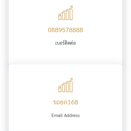
0889578888
เบอร์ติดต่อ
รถยก168
Email Address