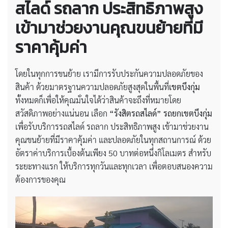
สไลด์ รถลาก ประสิทธิภาพสูง
เข้ามาช่วยงานคุณขนย้ายที่มี
ราคาคุ้มค่า
โดยในทุกการขนย้าย เรามีการรับประกันความปลอดภัยของ
สินค้า ด้วยมาตรฐานความปลอดภัยสูงสุดในพื้นที่
เขตบึงกุ่ม
ทั้งหมดก็เพื่อให้คุณมั่นใจได้ว่าสินค้าจะถึงที่หมายโดย
สวัสดิภาพอย่างแน่นอน เลือก
“รังสิตรถสไลด์”
รถยกเขตบึงกุ่ม
เพื่อรับบริการรถสไลด์ รถลาก ประสิทธิภาพสูง เข้ามาช่วยงาน
คุณขนย้ายที่มีราคาคุ้มค่า และปลอดภัยในทุกสถานการณ์ ด้วย
อัตราค่าบริการเบื้องต้นเพียง 50 บาทต่อหนึ่งกิโลเมตร สำหรับ
ระยะทางแรก ให้บริการทุกวันและทุกเวลา เพื่อตอบสนองความ
ต้องการของคุณ