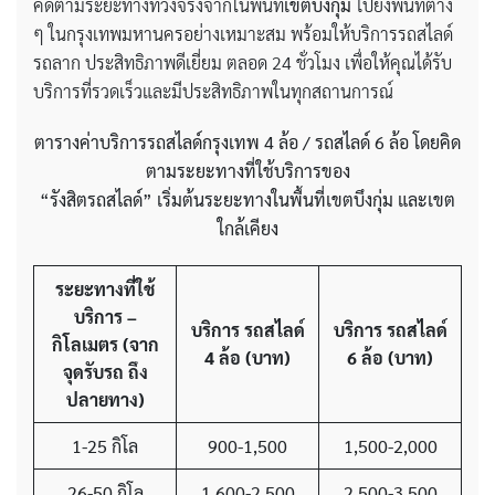
คิดตามระยะทางที่วิ่งจริงจากในพื้นที่
เขตบึงกุ่ม
ไปยังพื้นที่ต่าง
ๆ ในกรุงเทพมหานครอย่างเหมาะสม พร้อมให้บริการรถสไลด์
รถลาก ประสิทธิภาพดีเยี่ยม ตลอด 24 ชั่วโมง เพื่อให้คุณได้รับ
บริการที่รวดเร็วและมีประสิทธิภาพในทุกสถานการณ์
ตารางค่าบริการรถสไลด์กรุงเทพ
4 ล้อ / รถสไลด์ 6 ล้อ โดยคิด
ตามระยะทางที่ใช้บริการของ
“รังสิตรถสไลด์”
เริ่มต้นระยะทางในพื้นที่
เขตบึงกุ่ม
และเขต
ใกล้เคียง
ระยะทางที่ใช้
บริการ
–
บริการ รถสไลด์
บริการ รถสไลด์
กิโลเมตร
(จาก
4 ล้อ
(บาท)
6 ล้อ
(บาท)
จุดรับรถ ถึง
ปลายทาง)
1-25 กิโล
900-1,500
1,500-2,000
26-50 กิโล
1,600-2,500
2,500-3,500