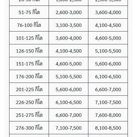
51-75 กิโล
2,600-3,000
3,600-4,000
76-100 กิโล
3,100-3,500
4,100-4,500
101-125 กิโล
3,600-4,000
4,600-5,000
126-150 กิโล
4,100-4,500
5,100-5,500
151-175 กิโล
4,600-5,000
5,600-6,000
176-200 กิโล
5,100-5,500
6,100-6,500
201-225 กิโล
5,600-6,000
6,600-7,000
226-250 กิโล
6,100-6,500
7,100-7,500
251-275 กิโล
6,600-7,000
7,600-8,000
276-300 กิโล
7,100-7,500
8,100-8,500