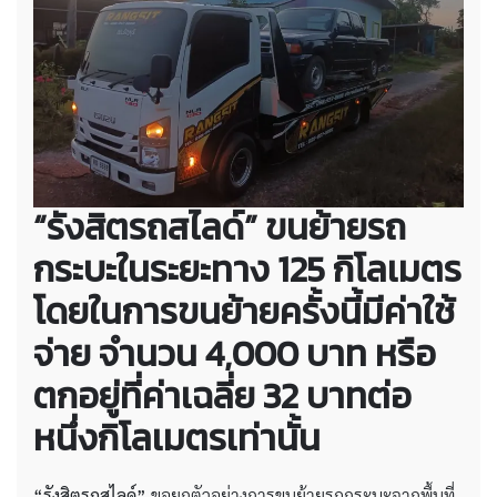
“รังสิตรถสไลด์” ขนย้ายรถ
กระบะในระยะทาง 125 กิโลเมตร
โดยในการขนย้ายครั้งนี้มีค่าใช้
จ่าย จำนวน 4,000 บาท หรือ
ตกอยู่ที่ค่าเฉลี่ย 32 บาทต่อ
หนึ่งกิโลเมตรเท่านั้น
“รังสิตรถสไลด์”
ขอยกตัวอย่างการขนย้ายรถกระบะจากพื้นที่