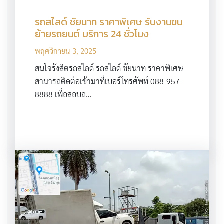
รถสไลด์ ชัยนาท ราคาพิเศษ รับงานขน
ย้ายรถยนต์ บริการ 24 ชั่วโมง
พฤศจิกายน 3, 2025
สนใจรังสิตรถสไลด์ รถสไลด์ ชัยนาท ราคาพิเศษ
สามารถติดต่อเข้ามาที่เบอร์โทรศัพท์ 088-957-
8888 เพื่อสอบถ…