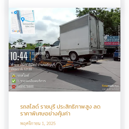
รถสไลด์ ราชบุรี ประสิทธิภาพสูง ลด
ราคาพิเศษอย่างคุ้มค่า
พฤศจิกายน 1, 2025