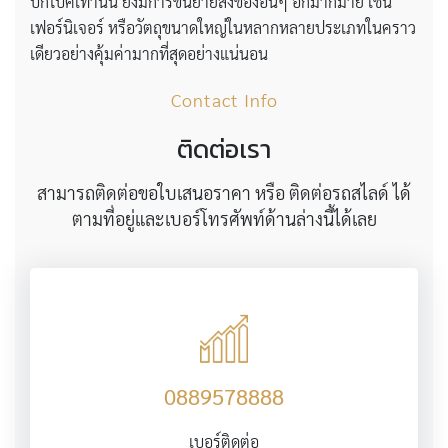
บิ๊กไบค์เท่านั้น ยังมีการขนย้ายสิ่งของอื่นๆ อีกมากมาย เช่น
เฟอร์นิเจอร์ หรือวัตถุขนาดใหญ่ในหลากหลายประเภทในคราว
เดียวอย่างคุ้มค่ามากที่สุดอย่างแน่นอน
Contact Info
ติดต่อเรา
สามารถติดต่อขอใบเสนอราคา หรือ ติดต่อรถสไลด์ ได้
ตามที่อยู่และเบอร์โทรศัพท์ด้านล่างนี้ได้เลย
0889578888
เบอร์ติดต่อ