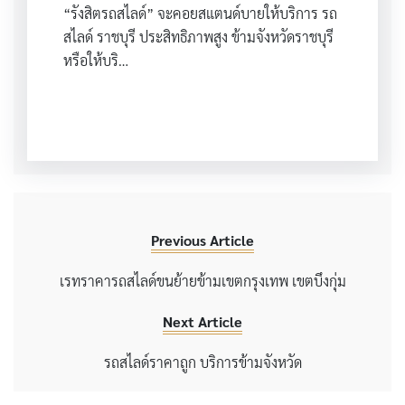
“รังสิตรถสไลด์” จะคอยสแตนด์บายให้บริการ รถ
สไลด์ ราชบุรี ประสิทธิภาพสูง ข้ามจังหวัดราชบุรี
หรือให้บริ…
Previous Article
เรทราคารถสไลด์ขนย้ายข้ามเขตกรุงเทพ เขตบึงกุ่ม
Next Article
รถสไลด์ราคาถูก บริการข้ามจังหวัด