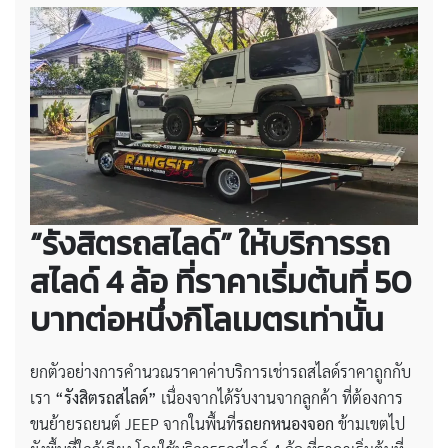
“รังสิตรถสไลด์” ให้บริการรถ
สไลด์ 4 ล้อ ที่ราคาเริ่มต้นที่ 50
บาทต่อหนึ่งกิโลเมตรเท่านั้น
ยกตัวอย่างการคำนวณราคาค่าบริการเช่ารถสไลด์ราคาถูกกับ
เรา
“รังสิตรถสไลด์”
เนื่องจากได้รับงานจากลูกค้า ที่ต้องการ
ขนย้ายรถยนต์ JEEP จากในพื้นที่
รถยกหนองจอก
ข้ามเขตไป