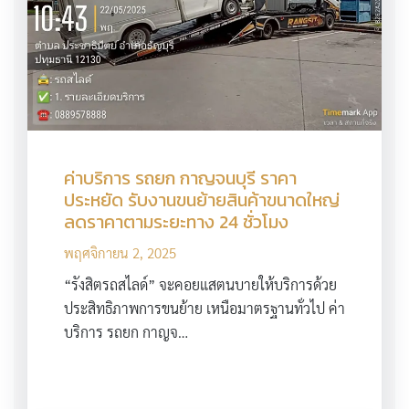
ค่าบริการ รถยก กาญจนบุรี ราคา
ประหยัด รับงานขนย้ายสินค้าขนาดใหญ่
ลดราคาตามระยะทาง 24 ชั่วโมง
พฤศจิกายน 2, 2025
“รังสิตรถสไลด์” จะคอยแสตนบายให้บริการด้วย
ประสิทธิภาพการขนย้าย เหนือมาตรฐานทั่วไป ค่า
บริการ รถยก กาญจ…