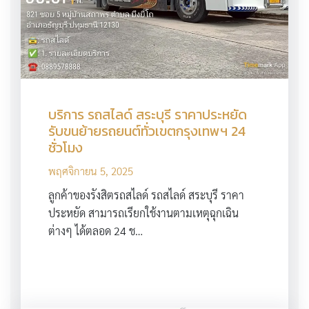
บริการ รถสไลด์ สระบุรี ราคาประหยัด
รับขนย้ายรถยนต์ทั่วเขตกรุงเทพฯ 24
ชั่วโมง
พฤศจิกายน 5, 2025
ลูกค้าของรังสิตรถสไลด์ รถสไลด์ สระบุรี ราคา
ประหยัด สามารถเรียกใช้งานตามเหตุฉุกเฉิน
ต่างๆ ได้ตลอด 24 ช…