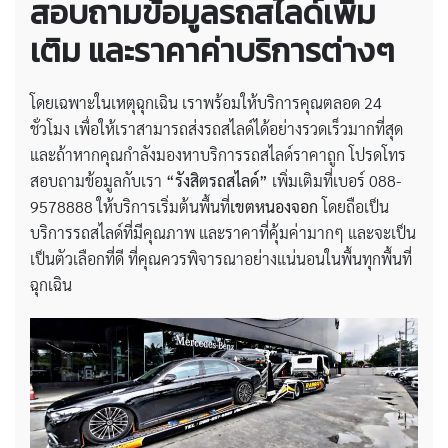
สอบถามข้อมูลรถสไลด์เพิ่ม
เติม และราคาค่าบริการต่างๆ
โดยเฉพาะในเหตุฉุกเฉิน เราพร้อมให้บริการคุณตลอด 24
ชั่วโมง เพื่อให้เราสามารถส่งรถสไลด์ได้อย่างรวดเร็วมากที่สุด
และถ้าหากคุณกำลังมองหาบริการรถสไลด์ราคาถูก โปรดโทร
สอบถามข้อมูลกับเรา
“รังสิตรถสไลด์”
เพิ่มเติมที่เบอร์ 088-
9578888 ให้บริการเริ่มต้นพื้นที่
เขตหนองจอก
โดยถือเป็น
บริการรถสไลด์ที่มีคุณภาพ และราคาที่คุ้มค่ามากๆ และจะเป็น
เป็นตัวเลือกที่ดี ที่คุณควรพิจารณาอย่างแน่นอนในพื้นทุกพื้นที่
ฉุกเฉิน