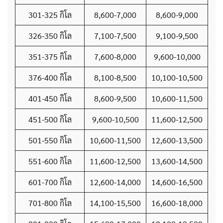
301-325 กิโล
8,600-7,000
8,600-9,000
326-350 กิโล
7,100-7,500
9,100-9,500
351-375 กิโล
7,600-8,000
9,600-10,000
376-400 กิโล
8,100-8,500
10,100-10,500
401-450 กิโล
8,600-9,500
10,600-11,500
451-500 กิโล
9,600-10,500
11,600-12,500
501-550 กิโล
10,600-11,500
12,600-13,500
551-600 กิโล
11,600-12,500
13,600-14,500
601-700 กิโล
12,600-14,000
14,600-16,500
701-800 กิโล
14,100-15,500
16,600-18,000