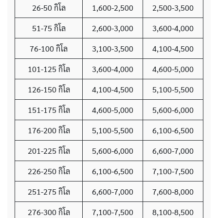
26-50 กิโล
1,600-2,500
2,500-3,500
51-75 กิโล
2,600-3,000
3,600-4,000
76-100 กิโล
3,100-3,500
4,100-4,500
101-125 กิโล
3,600-4,000
4,600-5,000
126-150 กิโล
4,100-4,500
5,100-5,500
151-175 กิโล
4,600-5,000
5,600-6,000
176-200 กิโล
5,100-5,500
6,100-6,500
201-225 กิโล
5,600-6,000
6,600-7,000
226-250 กิโล
6,100-6,500
7,100-7,500
251-275 กิโล
6,600-7,000
7,600-8,000
276-300 กิโล
7,100-7,500
8,100-8,500