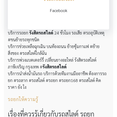
Facebook
บริการรถยก
รังสิตรถสไลด์
24 ชั่วโมง รถเสีย #รถอุบัติเหตุ
#ขนย้ายรถทุกชนิด
บริการช่วยเหลือฉุกเฉิน บนท้องถนน ย้ายซุ้มกาแฟ #ย้าย
สิ่งของ #รถสไลด์ใกล้ฉัน
บริการพ่วงแบตเตอร์รี่ เปลี่ยนยางอะไหล่ รังสิตรถสไลด์
ภาษีเจริญ กรุงเทพ #
รังสิตรถสไลด์
บริการนำส่งน้ำมันรถ บริการด้วยทีมงานมืออาชีพ ต้องการรถ
ยก #รถลาก #รถสไลด์ #รถยก #รถยก168 #รถสไลด์ คิด
ราคา ยัง ไง
รถยกให้ความรู้
เรื่องที่ควรรู้เกี่ยวกับรถสไลด์ รถยก