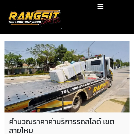
Skip
RANGSIT SlideON
to
content
รถยก168 รถสไลด์รังสิต รถสไลด์ ราคาถูก
คำนวณราคาค่าบริการรถสไลด์ เขต
สายไหม