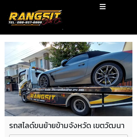
Skip
RANGSIT SlideON
to
content
รถยก168 รถสไลด์รังสิต รถสไลด์ ราคาถูก
รถสไลด์ขนย้ายข้ามจังหวัด เขตวัฒนา