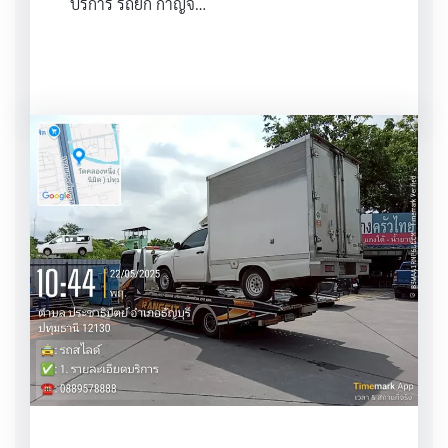
บริการ รถยก กาญจ…