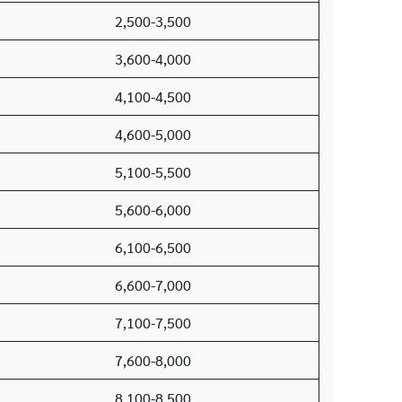
2,500-3,500
3,600-4,000
4,100-4,500
4,600-5,000
5,100-5,500
5,600-6,000
6,100-6,500
6,600-7,000
7,100-7,500
7,600-8,000
8,100-8,500