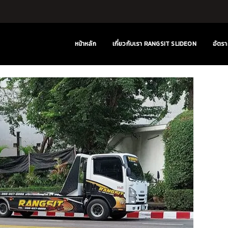
หน้าหลัก
เกี่ยวกับเรา RANGSIT SLIDEON
อัตรา