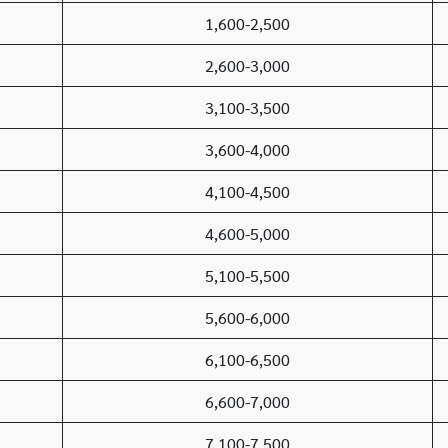
1,600-2,500
2,600-3,000
3,100-3,500
3,600-4,000
4,100-4,500
4,600-5,000
5,100-5,500
5,600-6,000
6,100-6,500
6,600-7,000
7,100-7,500