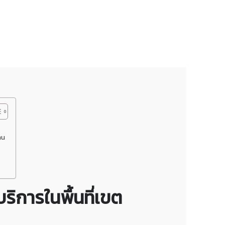
าน
ิการในพื้นที่เขต