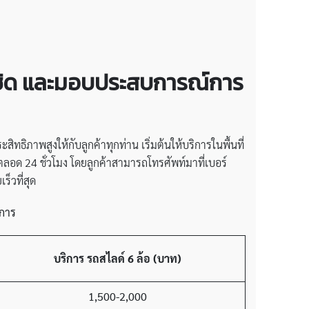
้ชิด และมอบประสบการณ์การ
ภาพสูงให้กับลูกค้าทุกท่าน เริ่มต้นให้บริการในพื้นที่
ด 24 ชั่วโมง โดยลูกค้าสามารถโทรศัพท์มาที่เบอร์
็วที่สุด
ิการ
บริการ รถสไลด์
6 ล้อ
(บาท)
1,500-2,000