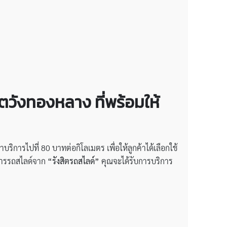
ขตวังทองหลาง ที่พร้อมให้
ริการไปที่ 80 บาทต่อกิโลเมตร เพื่อให้ลูกค้าได้เลือกใช้
การรถสไลด์จาก
“รังสิตรถสไลด์”
คุณจะได้รับการบริการ