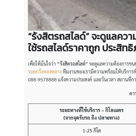
“รังสิตรถสไลด์” จะดูแลค
ใช้รถสไลด์ราคาถูก ประสิทธิ
เพื่อให้มั่นใจว่า
“รังสิตรถสไลด์”
จะดูแลความต้องการขนย้า
รถยกวังทองหลาง
ทีมงานของเรามีความพร้อมให้บริการพิ
088-9578888 แจ้งความประสงค์ และวันเวลา สถานที่การ
ตาร
ระยะทางที่ใช้บริการ – กิโลเมตร
(จากจุดรับรถ ถึง ปลายทาง)
1-25 กิโล