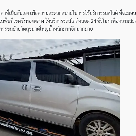
ราคาที่เป็นกันเอง เพื่อความสะดวกสบายในการใช้บริการรถสไลด์ ที่จะม
นพื้นที่
เขตวังทองหลาง
ให้บริการรถสไลด์ตลอด 24 ชั่วโมง เพื่อความส
 และการขนย้ายวัตถุขนาดใหญ่น้ำหนักมากอีกมากมาย