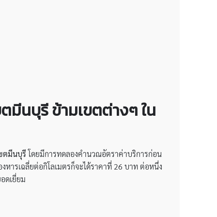
ตมีนบุรี ข้ามเขตต่างๆ ใน
ขตมีนบุรี
โดยมีการทดลองคำนวณอัตราค่าบริการก่อน
รเฉลี่ยต่อกิโลเมตรก็จะได้ราคาที่ 26 บาท ต่อหนึ่ง
อดเยี่ยม