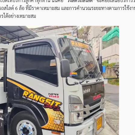
ิดให้บริการลูกค้าทุกท่าน นั่นคือ
“รังสิตรถสไลด์”
จะคอยเสนอบริการรถ
ละรถสไลด์ 6 ล้อ ที่มีราคาเหมาะสม และการคำนวณระยะทางตามการใช้งา
การได้อย่างเหมาะสม