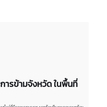
รข้ามจังหวัด ในพื้นที่