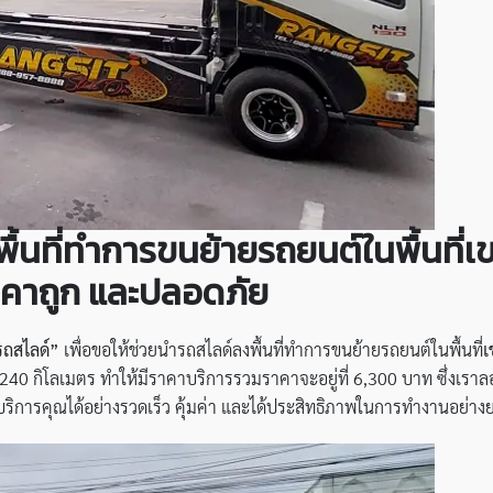
้นที่ทำการขนย้ายรถยนต์ในพื้นที่เข
ราคาถูก และปลอดภัย
รถสไลด์”
เพื่อขอให้ช่วยนำรถสไลด์ลงพื้นที่ทำการขนย้ายรถยนต์ในพื้นที่
เ
กิโลเมตร ทำให้มีราคาบริการรวมราคาจะอยู่ที่ 6,300 บาท ซึ่งเราลองหา
าบริการคุณได้อย่างรวดเร็ว คุ้มค่า และได้ประสิทธิภาพในการทำงานอย่างย