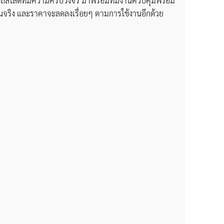
สไลด์ที่มีความครบวงจร มาพร้อมทีมงานควบคุมพร้อม
นจริง และราคาจะลดลงเรื่อยๆ ตามการใช้งานอีกด้วย