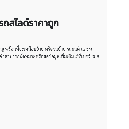
ารรถสไลด์ราคาถูก
ญ พร้อมที่จะเคลื่อนย้าย หรือขนย้าย รถยนต์ และรถ
กค้าสามารถนัดหมายหรือขอข้อมูลเพิ่มเติมได้ที่เบอร์ 088-