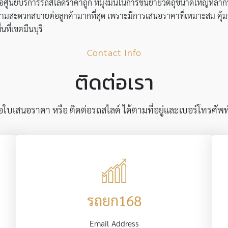
อศูนย์บริการรถสไลด์ราคาถูก ที่มุ่งมั่นในการขนย้ายวัตถุขนาดใหญ่ห
ามสะดวกสบายต่อลูกค้ามากที่สุด เพราะมีการเสนอราคาที่เหมาะสม คุ้มค่าแล
นที่เขตมีนบุรี
Contact Info
ติดต่อเรา
บเสนอราคา หรือ ติดต่อรถสไลด์ ได้ตามที่อยู่และเบอร์โทรศัพท์ด
รถยก168
Email Address