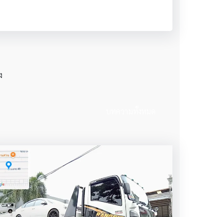
ง
บทความทั้งหมด