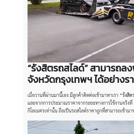
“รังสิตรถสไลด์” สามารถลงพื
จังหวัดกรุงเทพฯ ได้อย่าง
เมื่อวานที่ผ่านมานี้เอง มีลูกค้าติดต่อเข้ามาหาเรา
“รังสิต
และจากการประมาณราคาจากระยะทางการใช้งานจริงที่ 240 
กิโลเมตรเท่านั้น ถือเป็นรถสไลด์ราคาถูกที่สามารถเข้าม