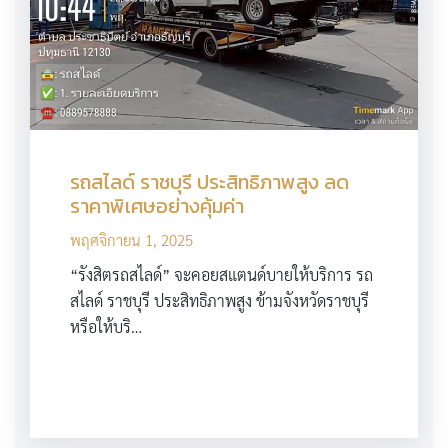
รถสไลด์ ราชบุรี ประสิทธิภาพสูง ลด
ราคาพิเศษอย่างคุ้มค่า
พฤศจิกายน 1, 2025
“รังสิตรถสไลด์” จะคอยสแตนด์บายให้บริการ รถ
สไลด์ ราชบุรี ประสิทธิภาพสูง ข้ามจังหวัดราชบุรี
หรือให้บริ…