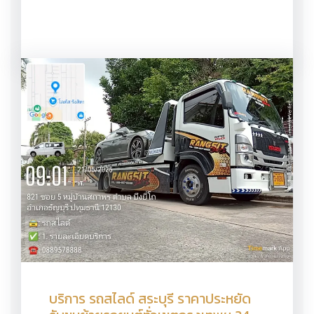
บริการ รถสไลด์ สระบุรี ราคาประหยัด