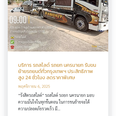
บริการ รถสไลด์ รถยก นครนายก รับขน
ย้ายรถยนต์ทั่วกรุงเทพฯ ประสิทธิภาพ
สูง 24 ชั่วโมง ลดราคาพิเศษ
พฤศจิกายน 6, 2025
“รังสิตรถสไลด์” รถสไลด์ รถยก นครนายก มอบ
ความมั่นใจในทุกขั้นตอน ในการขนย้ายจะได้
ความปลอดภัยรวดเร็ว มี…