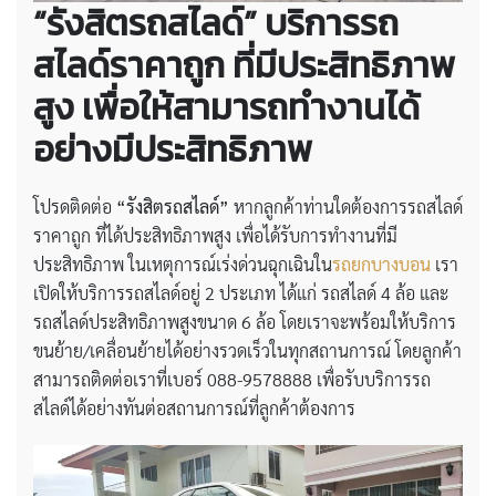
“รังสิตรถสไลด์” บริการรถ
สไลด์ราคาถูก ที่มีประสิทธิภาพ
สูง เพื่อให้สามารถทำงานได้
อย่างมีประสิทธิภาพ
โปรดติดต่อ
“รังสิตรถสไลด์”
หากลูกค้าท่านใดต้องการรถสไลด์
ราคาถูก ที่ได้ประสิทธิภาพสูง เพื่อได้รับการทำงานที่มี
ประสิทธิภาพ ในเหตุการณ์เร่งด่วนฉุกเฉินใน
รถยกบางบอน
เรา
เปิดให้บริการรถสไลด์อยู่ 2 ประเภท ได้แก่ รถสไลด์ 4 ล้อ และ
รถสไลด์ประสิทธิภาพสูงขนาด 6 ล้อ โดยเราจะพร้อมให้บริการ
ขนย้าย/เคลื่อนย้ายได้อย่างรวดเร็วในทุกสถานการณ์ โดยลูกค้า
สามารถติดต่อเราที่เบอร์ 088-9578888 เพื่อรับบริการรถ
สไลด์ได้อย่างทันต่อสถานการณ์ที่ลูกค้าต้องการ