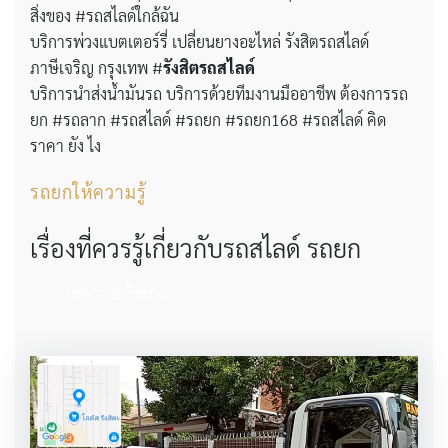
สิ่งของ #รถสไลด์ใกล้ฉัน
บริการพ่วงแบตเตอร์รี่ เปลี่ยนยางอะไหล่ รังสิตรถสไลด์
ภาษีเจริญ กรุงเทพ #
รังสิตรถสไลด์
บริการนำส่งน้ำมันรถ บริการด้วยทีมงานมืออาชีพ ต้องการรถ
ยก #รถลาก #รถสไลด์ #รถยก #รถยก168 #รถสไลด์ คิด
ราคา ยัง ไง
รถยกให้ความรู้
เรื่องที่ควรรู้เกี่ยวกับรถสไลด์ รถยก
บทความทั้งหมด