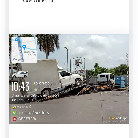
8888 เพื่อสอบถ…