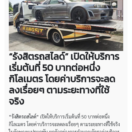
“รังสิตรถสไลด์” เปิดให้บริการ
เริ่มต้นที่ 50 บาทต่อหนึ่ง
กิโลเมตร โดยค่าบริการจะลด
ลงเรื่อยๆ ตามระยะทางที่ใช้
จริง
“รังสิตรถสไลด์”
เปิดให้บริการเริ่มต้นที่ 50 บาทต่อหนึ่ง
กิโลเมตร โดยค่าบริการจะลดลงเรื่อยๆ ตามระยะทางที่ใช้จริง
ในลักษณะแปรผกพัน ยกตัวอย่างการคำนวณอัตราค่าบริการ