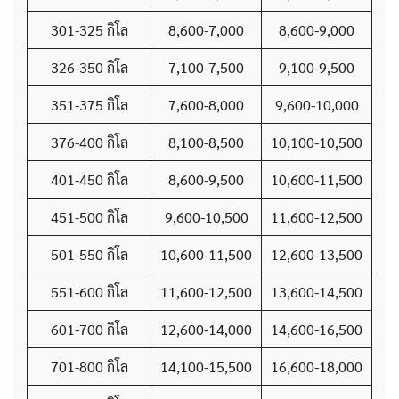
301-325 กิโล
8,600-7,000
8,600-9,000
326-350 กิโล
7,100-7,500
9,100-9,500
351-375 กิโล
7,600-8,000
9,600-10,000
376-400 กิโล
8,100-8,500
10,100-10,500
401-450 กิโล
8,600-9,500
10,600-11,500
451-500 กิโล
9,600-10,500
11,600-12,500
501-550 กิโล
10,600-11,500
12,600-13,500
551-600 กิโล
11,600-12,500
13,600-14,500
601-700 กิโล
12,600-14,000
14,600-16,500
701-800 กิโล
14,100-15,500
16,600-18,000