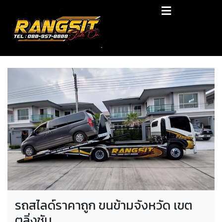
Skip
RANGSIT SlideON
to
content
รถยก168 รถสไลด์รังสิต รถสไลด์ ราคาถูก
รถสไลด์ราคาถูก ขนข้ามจังหวัด เขต
ตลิ่งชัน