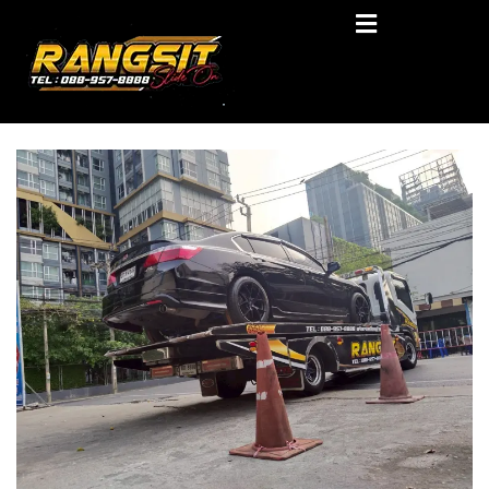
Skip
RANGSIT SlideON
to
content
รถยก168 รถสไลด์รังสิต รถสไลด์ ราคาถูก