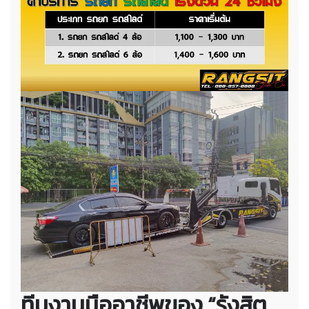
ทีมงานมืออาชีพของ “รังสิต