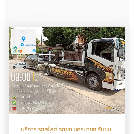
บทความทั้งหมด
บริการ รถสไลด์ รถยก นครนายก รับขน