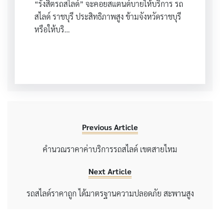
“รังสิตรถสไลด์” จะคอยสแตนด์บายให้บริการ รถ
สไลด์ ราชบุรี ประสิทธิภาพสูง ข้ามจังหวัดราชบุรี
หรือให้บริ…
Previous Article
คำนวณราคาค่าบริการรถสไลด์ เขตสายไหม
Next Article
รถสไลด์ราคาถูก ได้มาตรฐานความปลอดภัย สะพานสูง