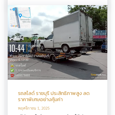
รถสไลด์ ราชบุรี ประสิทธิภาพสูง ลด
ราคาพิเศษอย่างคุ้มค่า
พฤศจิกายน 1, 2025