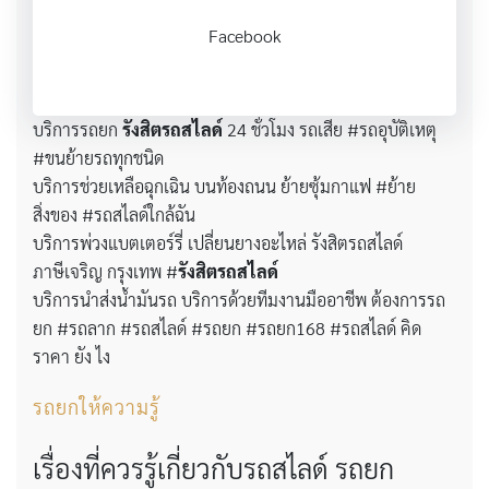
Facebook
บริการรถยก
รังสิตรถสไลด์
24 ชั่วโมง รถเสีย #รถอุบัติเหตุ
#ขนย้ายรถทุกชนิด
บริการช่วยเหลือฉุกเฉิน บนท้องถนน ย้ายซุ้มกาแฟ #ย้าย
สิ่งของ #รถสไลด์ใกล้ฉัน
บริการพ่วงแบตเตอร์รี่ เปลี่ยนยางอะไหล่ รังสิตรถสไลด์
ภาษีเจริญ กรุงเทพ #
รังสิตรถสไลด์
บริการนำส่งน้ำมันรถ บริการด้วยทีมงานมืออาชีพ ต้องการรถ
ยก #รถลาก #รถสไลด์ #รถยก #รถยก168 #รถสไลด์ คิด
ราคา ยัง ไง
รถยกให้ความรู้
เรื่องที่ควรรู้เกี่ยวกับรถสไลด์ รถยก