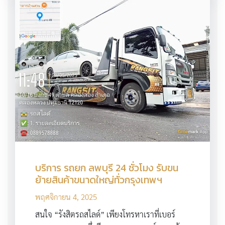
บริการ รถยก ลพบุรี 24 ชั่วโมง รับขน
ย้ายสินค้าขนาดใหญ่ทั่วกรุงเทพฯ
พฤศจิกายน 4, 2025
สนใจ “รังสิตรถสไลด์” เพียงโทรหาเราที่เบอร์