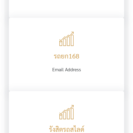
รถยก168
Email Address
รังสิตรถสไลด์