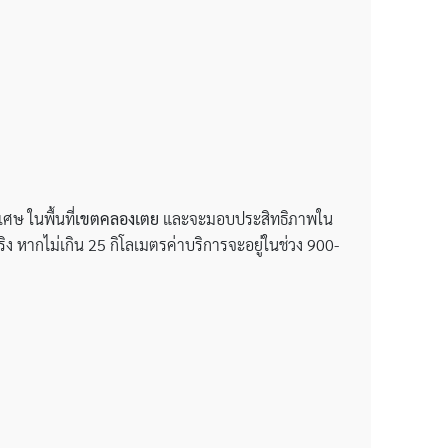
กการตรวจสอบค่าบริการตามตารางข้างต้นแล้วหวังว่า
ค่าบริการ หรือลูกค้าสามารถโทรศัพท์เข้ามาสอบถามข้อมูล
กช่วงเวลา
้านล่างนี้ได้เลย
รังสิตรถสไลด์
Facebook