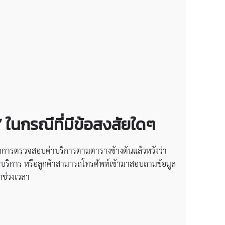
ง
บทความทั้งหมด