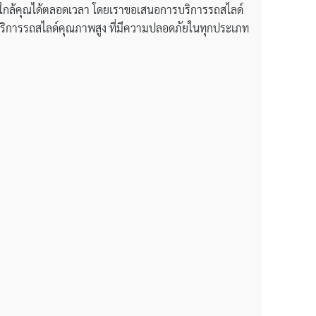
ูก ใกล้คุณได้ตลอดเวลา โดยเราขอเสนอการบริการรถสไลด์
ห้บริการรถสไลด์คุณภาพสูง ที่มีความปลอดภัยในทุกประเภท