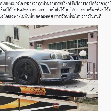
กังวลใจแต่อย่างใด เพราะว่าทุกท่านสามารถเรียกใช้บริการรถสไลด์ราคาถ
ารันตีได้ถึงประสิทธิภาพ และความมั่นใจให้คุณได้อย่างท่วมท้น พร้อมใ
มง โดยเฉพาะในพื้นที่
เขตคลองเตย
เราพร้อมที่จะให้บริการในทันที