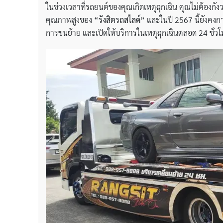
ในช่วงเวลาที่รถยนต์ของคุณเกิดเหตุฉุกเฉิน คุณไม่ต้อง
คุณภาพสูงของ
“รังสิตรถสไลด์”
และในปี 2567 นี้ยังคงก
การขนย้าย และเปิดให้บริการในเหตุฉุกเฉินตลอด 24 ชั่วโ