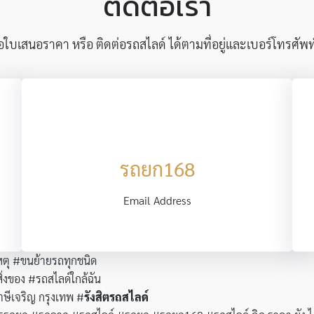
บริการ รถสไลด์ สระบุรี ราคาประหยัด
รับขนย้ายรถยนต์ทั่วเขตกรุงเทพฯ 24
ชั่วโมง
พฤศจิกายน 5, 2025
ลูกค้าของรังสิตรถสไลด์ รถสไลด์ สระบุรี ราคา
ประหยัด สามารถเรียกใช้งานตามเหตุฉุกเฉิน
ต่างๆ ได้ตลอด 24 ช…