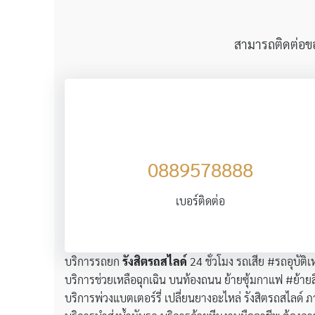
บริการ รถสไลด์ รถยก นครนายก รับขน
ย้ายรถยนต์ทั่วกรุงเทพฯ ประสิทธิภาพ
สูง 24 ชั่วโมง ลดราคาพิเศษ
พฤศจิกายน 6, 2025
“รังสิตรถสไลด์” รถสไลด์ รถยก นครนายก มอบ
ความมั่นใจในทุกขั้นตอน ในการขนย้ายจะได้
ความปลอดภัยรวดเร็ว มี…