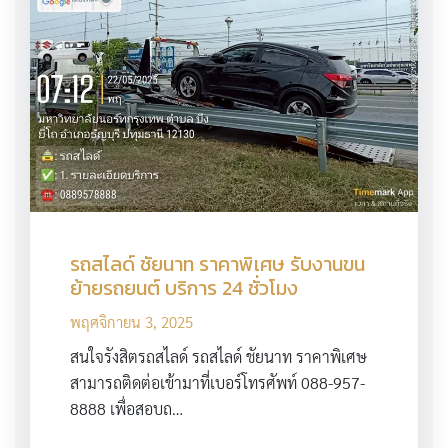
รถสไลด์ ชัยนาท ราคาพิเศษ รับงานขน
ย้ายรถยนต์ บริการ 24 ชั่วโมง
พฤศจิกายน 3, 2025
สนใจรังสิตรถสไลด์ รถสไลด์ ชัยนาท ราคาพิเศษ
สามารถติดต่อเข้ามาที่เบอร์โทรศัพท์ 088-957-
8888 เพื่อสอบถ…