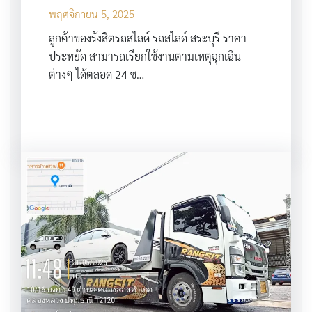
พฤศจิกายน 5, 2025
ลูกค้าของรังสิตรถสไลด์ รถสไลด์ สระบุรี ราคา
ประหยัด สามารถเรียกใช้งานตามเหตุฉุกเฉิน
ต่างๆ ได้ตลอด 24 ช…