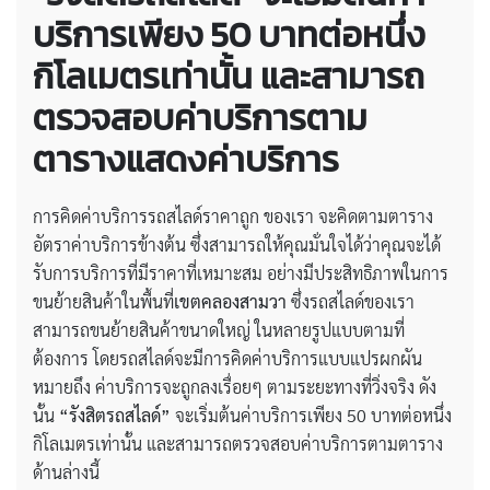
บริการเพียง 50 บาทต่อหนึ่ง
กิโลเมตรเท่านั้น และสามารถ
ตรวจสอบค่าบริการตาม
ตารางแสดงค่าบริการ
การคิดค่าบริการรถสไลด์ราคาถูก ของเรา จะคิดตามตาราง
อัตราค่าบริการข้างต้น ซึ่งสามารถให้คุณมั่นใจได้ว่าคุณจะได้
รับการบริการที่มีราคาที่เหมาะสม อย่างมีประสิทธิภาพในการ
ขนย้ายสินค้าในพื้นที่
เขตคลองสามวา
ซึ่งรถสไลด์ของเรา
สามารถขนย้ายสินค้าขนาดใหญ่ ในหลายรูปแบบตามที่
ต้องการ โดยรถสไลด์จะมีการคิดค่าบริการแบบแปรผกผัน
หมายถึง ค่าบริการจะถูกลงเรื่อยๆ ตามระยะทางที่วิ่งจริง ดัง
นั้น
“รังสิตรถสไลด์”
จะเริ่มต้นค่าบริการเพียง 50 บาทต่อหนึ่ง
กิโลเมตรเท่านั้น และสามารถตรวจสอบค่าบริการตามตาราง
ด้านล่างนี้