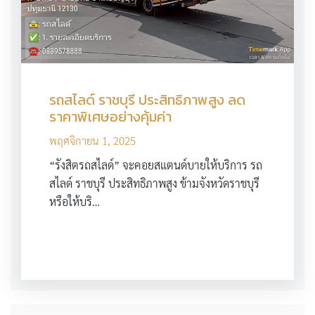
รถสไลด์ ราชบุรี ประสิทธิภาพสูง ลด
ราคาพิเศษอย่างคุ้มค่า
พฤศจิกายน 1, 2025
“รังสิตรถสไลด์” จะคอยสแตนด์บายให้บริการ รถ
สไลด์ ราชบุรี ประสิทธิภาพสูง ข้ามจังหวัดราชบุรี
หรือให้บริ…