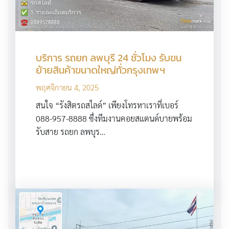
บริการ รถยก ลพบุรี 24 ชั่วโมง รับขน
ย้ายสินค้าขนาดใหญ่ทั่วกรุงเทพฯ
พฤศจิกายน 4, 2025
สนใจ “รังสิตรถสไลด์” เพียงโทรหาเราที่เบอร์
088-957-8888 ซึ่งทีมงานคอยสแตนด์บายพร้อม
รับสาย รถยก ลพบุร…