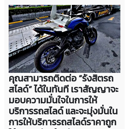
คุณสามารถติดต่อ “รังสิตรถ
สไลด์” ได้ในทันที เราสัญญาจะ
มอบความมั่นใจในการให้
บริการรถสไลด์ และจะมุ่งมั่นใน
การให้บริการรถสไลด์ราคาถูก