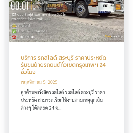
บริการ รถสไลด์ สระบุรี ราคาประหยัด
รับขนย้ายรถยนต์ทั่วเขตกรุงเทพฯ 24
ชั่วโมง
พฤศจิกายน 5, 2025
ลูกค้าของรังสิตรถสไลด์ รถสไลด์ สระบุรี ราคา
ประหยัด สามารถเรียกใช้งานตามเหตุฉุกเฉิน
ต่างๆ ได้ตลอด 24 ช…