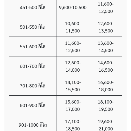
11,600-
451-500 กิโล
9,600-10,500
12,500
10,600-
12,600-
501-550 กิโล
11,500
13,500
11,600-
13,600-
551-600 กิโล
12,500
14,500
12,600-
14,600-
601-700 กิโล
14,000
16,500
14,100-
16,600-
701-800 กิโล
15,500
18,000
15,600-
18,100-
801-900 กิโล
17,000
19,500
17,100-
19,600-
901-1000 กิโล
18,500
21,000