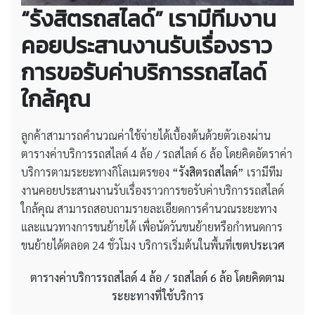
“รังสิตรถสไลด์” เรามีทีมงาน
คอยประสานงานรับเรื่องราว
การขอรับค่าบริการรถสไลด์
ใกล้คุณ
ลูกค้าสามารถคำนวณค่าใช้จ่ายได้เบื้องต้นด้วยตัวเองผ่าน
ตารางค่าบริการรถสไลด์ 4 ล้อ / รถสไลด์ 6 ล้อ โดยคิดอัตราค่า
บริการตามระยะทางกิโลเมตรของ
“รังสิตรถสไลด์”
เรามีทีม
งานคอยประสานงานรับเรื่องราวการขอรับค่าบริการรถสไลด์
ใกล้คุณ สามารถสอบถามรายละเอียดการคำนวณระยะทาง
และแนวทางการขนย้ายได้ เพื่อนัดวันขนย้ายหรือกำหนดการ
ขนย้ายได้ตลอด 24 ชั่วโมง บริการเริ่มต้นในพื้นที่
เขตประเวศ
ตารางค่าบริการรถสไลด์
4 ล้อ / รถสไลด์ 6 ล้อ โดยคิดตาม
ระยะทางที่ใช้บริการ