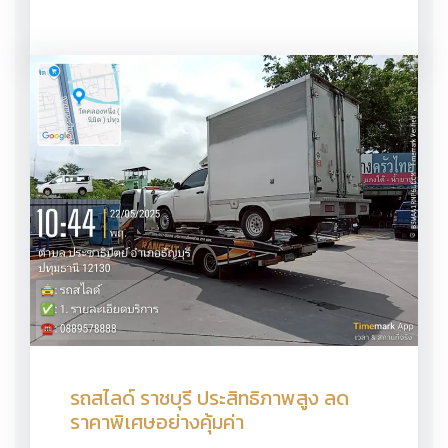
รถสไลด์ ราชบุรี ประสิทธิภาพสูง ลด
ราคาพิเศษอย่างคุ้มค่า