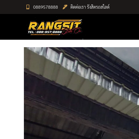
Skip
0889578888
ติดต่อเรา รังสิตรถสไลด์
to
RANGSIT SlideON
content
รถยก168 รถสไลด์รังสิต รถสไลด์ ราคาถูก