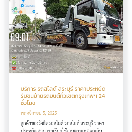
บริการ รถสไลด์ สระบุรี ราคาประหยัด
รับขนย้ายรถยนต์ทั่วเขตกรุงเทพฯ 24
ชั่วโมง
พฤศจิกายน 5, 2025
ลูกค้าของรังสิตรถสไลด์ รถสไลด์ สระบุรี ราคา
ประหยัด สามารถเรียกใช้งานตามเหตุฉุกเฉิน