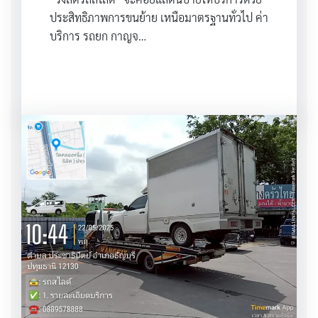
ประสิทธิภาพการขนย้าย เหนือมาตรฐานทั่วไป ค่า
บริการ รถยก กาญจ…