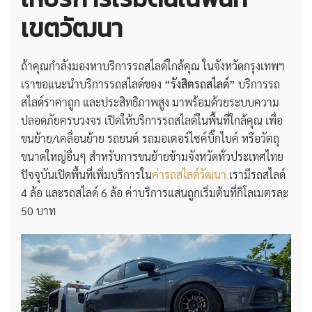
เขตวัฒนา
ถ้าคุณกำลังมองหาบริการรถสไลด์ใกล้คุณ ในจังหวัดกรุงเทพฯ
เราขอแนะนำบริการรถสไลด์ของ
“รังสิตรถสไลด์”
บริการรถ
สไลด์ราคาถูก และประสิทธิภาพสูง มาพร้อมด้วยระบบความ
ปลอดภัยครบวงจร เปิดให้บริการรถสไลด์ในพื้นที่ใกล้คุณ เพื่อ
ขนย้าย/เคลื่อนย้าย รถยนต์ รถมอเตอร์ไซค์บิ๊กไบค์ หรือวัตถุ
ขนาดใหญ่อื่นๆ สำหรับการขนย้ายข้ามจังหวัดทั่วประเทศไทย
ปัจจุบันเปิดพื้นที่เพิ่มบริการใน
ค่ารถสไลด์วัฒนา
เรามีรถสไลด์
4 ล้อ และรถสไลด์ 6 ล้อ ค่าบริการแสนถูกเริ่มต้นที่กิโลเมตรละ
50 บาท