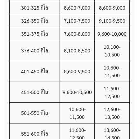
301-325 กิโล
8,600-7,000
8,600-9,000
326-350 กิโล
7,100-7,500
9,100-9,500
351-375 กิโล
7,600-8,000
9,600-10,000
10,100-
376-400 กิโล
8,100-8,500
10,500
10,600-
401-450 กิโล
8,600-9,500
11,500
11,600-
451-500 กิโล
9,600-10,500
12,500
10,600-
12,600-
501-550 กิโล
11,500
13,500
11,600-
13,600-
551-600 กิโล
12,500
14,500