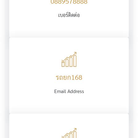
0889578888
เบอร์ติดต่อ
รถยก168
Email Address