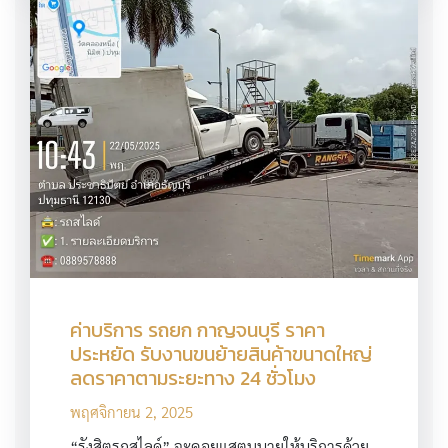
ค่าบริการ รถยก กาญจนบุรี ราคา
ประหยัด รับงานขนย้ายสินค้าขนาดใหญ่
ลดราคาตามระยะทาง 24 ชั่วโมง
พฤศจิกายน 2, 2025
“รังสิตรถสไลด์” จะคอยแสตนบายให้บริการด้วย