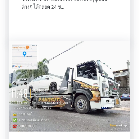
ต่างๆ ได้ตลอด 24 ช…