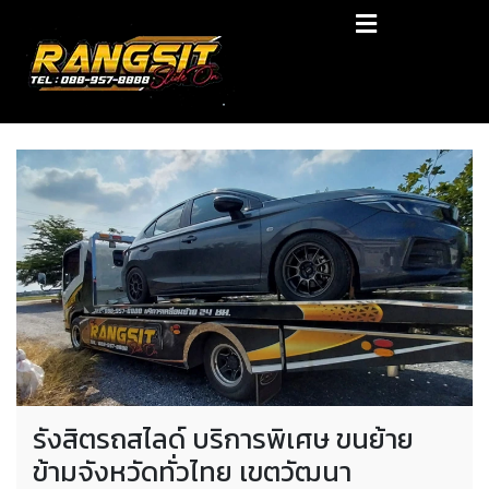
Skip
RANGSIT SlideON
to
content
รถยก168 รถสไลด์รังสิต รถสไลด์ ราคาถูก
รังสิตรถสไลด์ บริการพิเศษ ขนย้าย
ข้ามจังหวัดทั่วไทย เขตวัฒนา