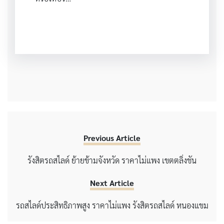
Previous Article
รังสิตรถสไลด์ ย้ายข้ามจังหวัด ราคาไม่แพง เขตตลิ่งชัน
Next Article
รถสไลด์ประสิทธิภาพสูง ราคาไม่แพง รังสิตรถสไลด์ หนองแขม