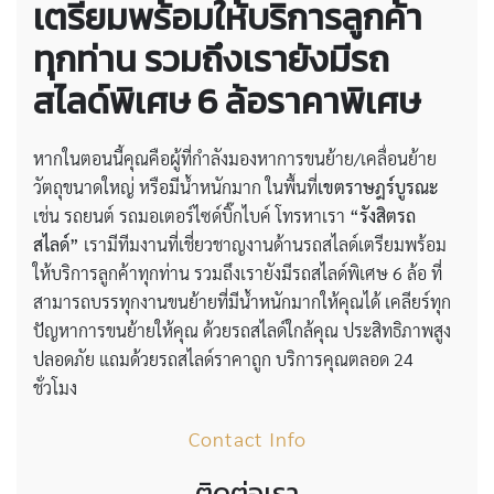
เตรียมพร้อมให้บริการลูกค้า
ทุกท่าน รวมถึงเรายังมีรถ
สไลด์พิเศษ 6 ล้อราคาพิเศษ
หากในตอนนี้คุณคือผู้ที่กำลังมองหาการขนย้าย/เคลื่อนย้าย
วัตถุขนาดใหญ่ หรือมีน้ำหนักมาก ในพื้นที่
เขตราษฎร์บูรณะ
เช่น รถยนต์ รถมอเตอร์ไซด์บิ๊กไบค์ โทรหาเรา
“รังสิตรถ
สไลด์”
เรามีทีมงานที่เชี่ยวชาญงานด้านรถสไลด์เตรียมพร้อม
ให้บริการลูกค้าทุกท่าน รวมถึงเรายังมีรถสไลด์พิเศษ 6 ล้อ ที่
สามารถบรรทุกงานขนย้ายที่มีน้ำหนักมากให้คุณได้ เคลียร์ทุก
ปัญหาการขนย้ายให้คุณ ด้วยรถสไลด์ใกล้คุณ ประสิทธิภาพสูง
ปลอดภัย แถมด้วยรถสไลด์ราคาถูก บริการคุณตลอด 24
ชั่วโมง
Contact Info
ติดต่อเรา