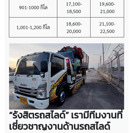
17,100-
19,600-
901-1000 กิโล
18,500
21,000
18,600-
21,100-
1,001-1,200 กิโล
20,000
22,500
“รังสิตรถสไลด์” เรามีทีมงานที่
เชี่ยวชาญงานด้านรถสไลด์