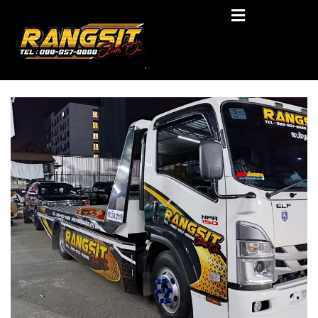
Skip
RANGSIT SlideON
to
content
รถยก168 รถสไลด์รังสิต รถสไลด์ ราคาถูก