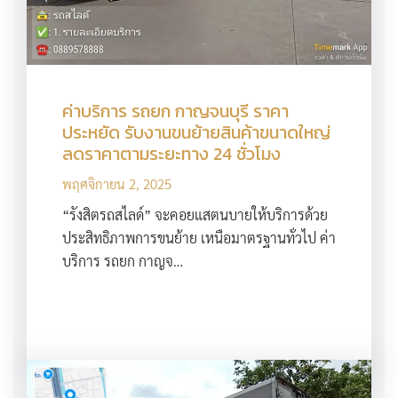
ค่าบริการ รถยก กาญจนบุรี ราคา
ประหยัด รับงานขนย้ายสินค้าขนาดใหญ่
ลดราคาตามระยะทาง 24 ชั่วโมง
พฤศจิกายน 2, 2025
“รังสิตรถสไลด์” จะคอยแสตนบายให้บริการด้วย
ประสิทธิภาพการขนย้าย เหนือมาตรฐานทั่วไป ค่า
บริการ รถยก กาญจ…