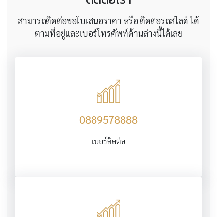
สามารถติดต่อขอใบเสนอราคา หรือ ติดต่อรถสไลด์ ได้
ตามที่อยู่และเบอร์โทรศัพท์ด้านล่างนี้ได้เลย
0889578888
เบอร์ติดต่อ