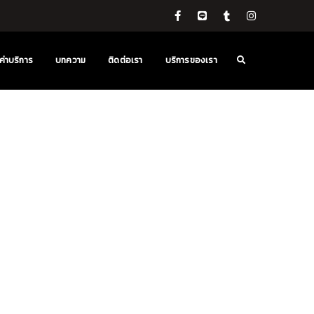
ค่าบริการ
บทความ
ติดต่อเรา
บริการของเรา