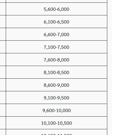
5,600-6,000
6,100-6,500
6,600-7,000
7,100-7,500
7,600-8,000
8,100-8,500
8,600-9,000
9,100-9,500
9,600-10,000
10,100-10,500