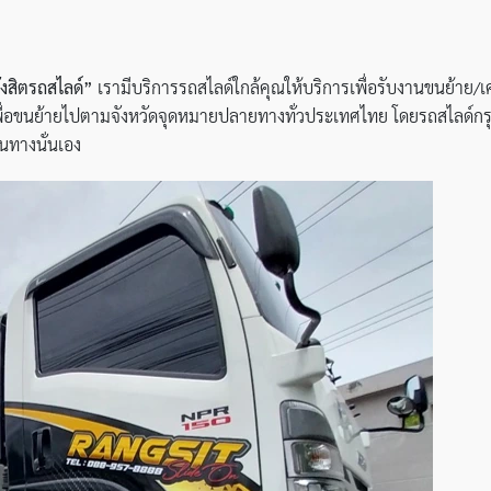
ังสิตรถสไลด์”
เรามีบริการรถสไลด์ใกล้คุณให้บริการเพื่อรับงานขนย้าย/เค
ื่อขนย้ายไปตามจังหวัดจุดหมายปลายทางทั่วประเทศไทย โดยรถสไลด์กรุงเ
ินทางนั่นเอง