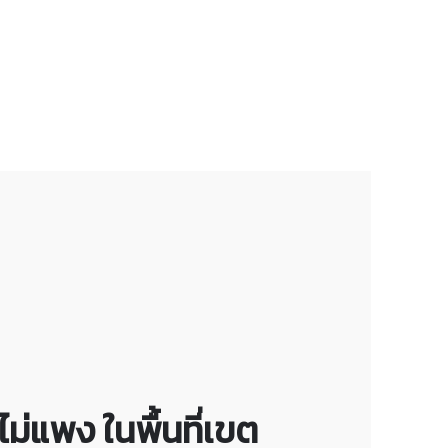
ม่แพง ในพื้นที่เขต