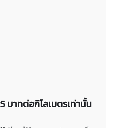
 25 บาทต่อกิโลเมตรเท่านั้น