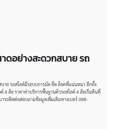
ขนาดอย่างสะดวกสบาย รถ
 รถสไลด์มีระบบการมัด ยึด ล็อคที่แน่นหนา อีกทั้ง
ล้อ ราคาค่าบริการพื้นฐานตัวรถสไลด์ 4 ล้อเริ่มต้นที่
ารถติดต่อสอบถามข้อมูลเพิ่มเติมทางเบอร์ 088-