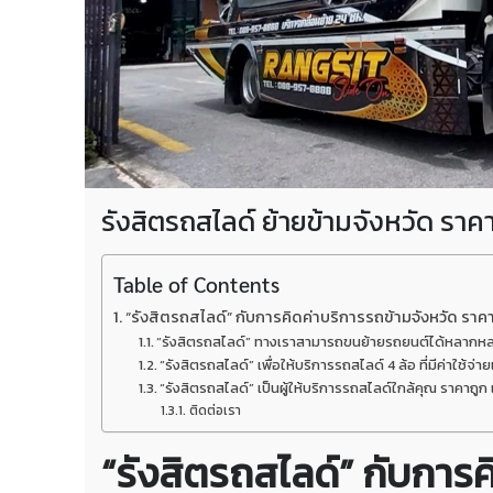
รังสิตรถสไลด์ ย้ายข้ามจังหวัด ราค
Table of Contents
“รังสิตรถสไลด์” กับการคิดค่าบริการรถข้ามจังหวัด ราคาไ
“รังสิตรถสไลด์” ทางเราสามารถขนย้ายรถยนต์ได้หลากหล
“รังสิตรถสไลด์” เพื่อให้บริการรถสไลด์ 4 ล้อ ที่มีค่าใช้จ่
“รังสิตรถสไลด์” เป็นผู้ให้บริการรถสไลด์ใกล้คุณ ราคาถูก เ
ติดต่อเรา
“รังสิตรถสไลด์” กับการค