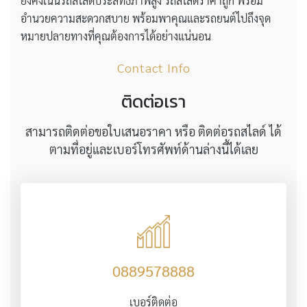
ยังคงเน้นรถสไลด์ประสิทธิภาพสูง รถสไลด์ราคาถูก พร้อม
อำนวยความสะดวกสบาย พร้อมพาคุณและรถยนต์ไปถึงจุด
หมายปลายทางที่คุณต้องการได้อย่างแน่นอน
Contact Info
ติดต่อเรา
สามารถติดต่อขอใบเสนอราคา หรือ ติดต่อรถสไลด์ ได้
ตามที่อยู่และเบอร์โทรศัพท์ด้านล่างนี้ได้เลย
0889578888
เบอร์ติดต่อ