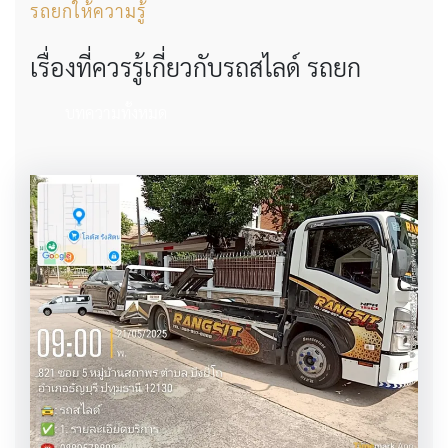
รถยกให้ความรู้
เรื่องที่ควรรู้เกี่ยวกับรถสไลด์ รถยก
บทความทั้งหมด