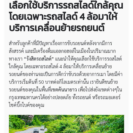
เลือกใช้บริการรถสไลด์ใกล้คุณ
โดยเฉพาะรถสไลด์ 4 ล้อมาให้
บริการเคลื่อนย้ายรถยนต์
สำหรับลูกค้าที่มีปัญหาเรื่องการขับรถยนต์หลังจากมีการ
สังสรรค์ และมีเครื่องดื่มแอลกอฮอล์ในเมืองในปริมาณมาก
ทางเรา
“รังสิตรถสไลด์”
แนะนำให้คุณเลือกใช้บริการรถสไลด์
ใกล้คุณ โดยเฉพาะรถสไลด์ 4 ล้อมาให้บริการเคลื่อนย้าย
รถยนต์ของท่านจะเป็นการดีกว่าขับรถด้วยอาการเมา โดยมีค่า
บริการเริ่มต้นที่ 50 บาทต่อกิโลเมตรเท่านั้น เรายินดีขนย้าย
รถยนต์ของคุณในพื้นที่
เขตคันนายาว
เพื่อไปส่งยังเขตต่างๆใน
กรุงเทพมหานครได้อย่างปลอดภัย ทั้งรถยนต์ หรือรถมอเตอร์
ไซค์บิ๊กไบค์ของคุณ