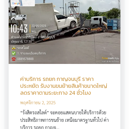
ค่าบริการ รถยก กาญจนบุรี ราคา
ประหยัด รับงานขนย้ายสินค้าขนาดใหญ่
ลดราคาตามระยะทาง 24 ชั่วโมง
พฤศจิกายน 2, 2025
“รังสิตรถสไลด์” จะคอยแสตนบายให้บริการด้วย
ประสิทธิภาพการขนย้าย เหนือมาตรฐานทั่วไป ค่า
บริการ รถยก กาญจ…