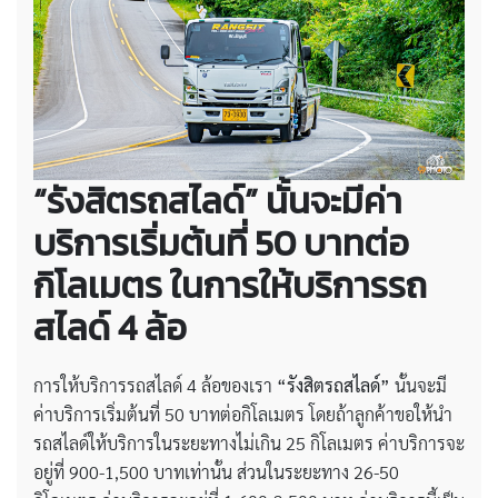
“รังสิตรถสไลด์” นั้นจะมีค่า
บริการเริ่มต้นที่ 50 บาทต่อ
กิโลเมตร ในการให้บริการรถ
สไลด์ 4 ล้อ
การให้บริการรถสไลด์ 4 ล้อของเรา
“รังสิตรถสไลด์”
นั้นจะมี
ค่าบริการเริ่มต้นที่ 50 บาทต่อกิโลเมตร โดยถ้าลูกค้าขอให้นำ
รถสไลด์ให้บริการในระยะทางไม่เกิน 25 กิโลเมตร ค่าบริการจะ
อยู่ที่ 900-1,500 บาทเท่านั้น ส่วนในระยะทาง 26-50