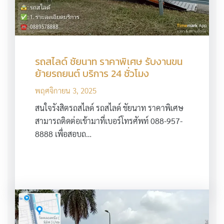
รถสไลด์ ชัยนาท ราคาพิเศษ รับงานขน
ย้ายรถยนต์ บริการ 24 ชั่วโมง
พฤศจิกายน 3, 2025
สนใจรังสิตรถสไลด์ รถสไลด์ ชัยนาท ราคาพิเศษ
สามารถติดต่อเข้ามาที่เบอร์โทรศัพท์ 088-957-
8888 เพื่อสอบถ…