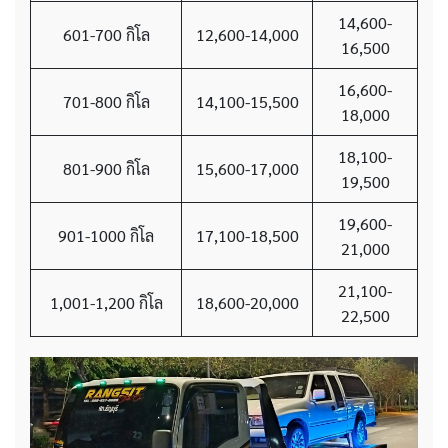
14,600-
601-700 กิโล
12,600-14,000
16,500
16,600-
701-800 กิโล
14,100-15,500
18,000
18,100-
801-900 กิโล
15,600-17,000
19,500
19,600-
901-1000 กิโล
17,100-18,500
21,000
21,100-
1,001-1,200 กิโล
18,600-20,000
22,500