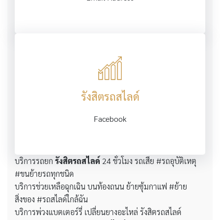
รังสิตรถสไลด์
Facebook
บริการรถยก
รังสิตรถสไลด์
24 ชั่วโมง รถเสีย #รถอุบัติเหตุ
#ขนย้ายรถทุกชนิด
บริการช่วยเหลือฉุกเฉิน บนท้องถนน ย้ายซุ้มกาแฟ #ย้าย
สิ่งของ #รถสไลด์ใกล้ฉัน
บริการพ่วงแบตเตอร์รี่ เปลี่ยนยางอะไหล่ รังสิตรถสไลด์