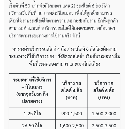
เริ่มต้นที่ 50 บาทต่อกิโลเมตร และ 2) รถสไลด์ 6 ล้อ มีค่า
บริการเริ่มต้นที่ 80 บาทต่อกิโลเมตร เพื่อให้ลูกค้าสามารถ
เลือกใช้งานรถสไลด์ได้ตามความเหมาะสมกับงาน อีกทั้งลูกค้า
สามารถคำนวณค่าบริการรถสไลด์ได้เองตามตารางอัตราค่า
บริการตามระยะทางการใช้งานจริง ดังนี้
ตารางค่าบริการรถสไลด์
4 ล้อ / รถสไลด์ 6 ล้อ โดยคิดตาม
ระยะทางที่ใช้บริการของ
“รังสิตรถสไลด์”
เริ่มต้นระยะทางใน
พื้นที่เขต
คลองสามวา
และเขตใกล้เคียง
ระยะทางที่ใช้บริการ
บริการ รถ
บริการ รถ
– กิโลเมตร
สไลด์ 4 ล้อ
สไลด์ 6 ล้อ
(จากจุดรับรถ ถึง
(บาท)
(บาท)
ปลายทาง)
1-25 กิโล
900-1,500
1,500-2,000
26-50 กิโล
1,600-2,500
2,500-3,500