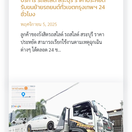
รับขนย้ายรถยนต์ทั่วเขตกรุงเทพฯ 24
ชั่วโมง
พฤศจิกายน 5, 2025
ลูกค้าของรังสิตรถสไลด์ รถสไลด์ สระบุรี ราคา
ประหยัด สามารถเรียกใช้งานตามเหตุฉุกเฉิน
ต่างๆ ได้ตลอด 24 ช…