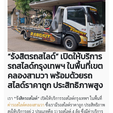
“รังสิตรถสไลด์” เปิดให้บริการ
รถสไลด์กรุงเทพฯ ในพื้นที่เขต
คลองสามวา พร้อมด้วยรถ
สไลด์ราคาถูก ประสิทธิภาพสูง
เรา
“รังสิตรถสไลด์”
เปิดให้บริการรถสไลด์กรุงเทพฯ ในพื้นที่
ค่ารถสไลด์คลองสามวา
ซึ่งเรามีรถสไลด์ราคาถูก ประสิทธิภาพ
สูงให้บริการอยู่ 2 ประเภทคือ 1) รถสไลด์ 4 ล้อ ซึ่งมีค่าบริการ