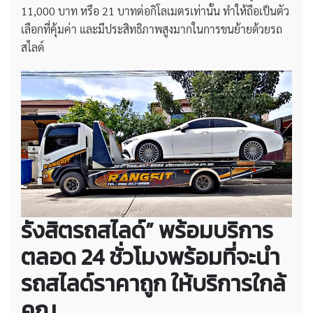
11,000 บาท หรือ 21 บาทต่อกิโลเมตรเท่านั้น ทำให้ถือเป็นตัว
เลือกที่คุ้มค่า และมีประสิทธิภาพสูงมากในการขนย้ายด้วยรถ
สไลด์
รังสิตรถสไลด์” พร้อมบริการ
ตลอด 24 ชั่วโมงพร้อมที่จะนำ
รถสไลด์ราคาถูก ให้บริการใกล้
คุณ