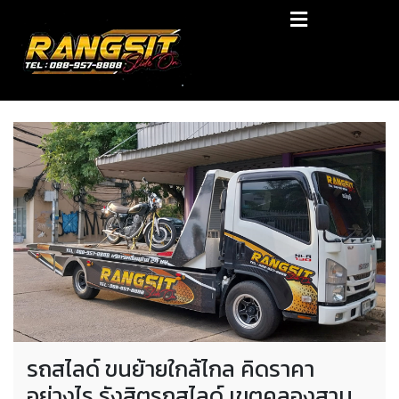
Skip
RANGSIT SlideON
to
content
รถยก168 รถสไลด์รังสิต รถสไลด์ ราคาถูก
รถสไลด์ ขนย้ายใกล้ไกล คิดราคา
อย่างไร รังสิตรถสไลด์ เขตคลองสาม