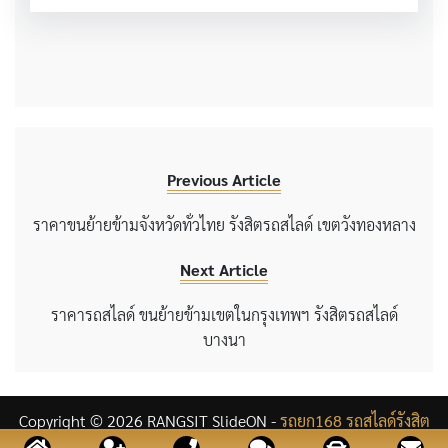
Previous Article
ราคาขนย้ายข้ามจังหวัดทั่วไทย รังสิตรถสไลด์ เขตวังทองหลาง
Next Article
ราคารถสไลด์ ขนย้ายข้ามเขตในกรุงเทพฯ รังสิตรถสไลด์
บางนา
Copyright © 2026 RANGSIT SlideON -
รถยก168 รถสไลด์รังสิต