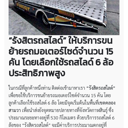
“รังสิตรถสไลด์” ให้บริการขน
ย้ายรถมอเตอร์ไซด์จำนวน 15
คัน โดยเลือกใช้รถสไลด์ 6 ล้อ
ประสิทธิภาพสูง
ในกรณีที่ลูกค้าหนึ่งท่าน ติดต่อเข้ามาหาเรา
“รังสิตรถสไลด์”
เพื่อขอใช้บริการขนย้ายรถมอเตอร์ไซด์จำนวน 15 คัน โดย
ลูกค้าเลือกใช้รถสไลด์ 6 ล้อ โดยมีจุดเริ่มต้นในพื้นที่
เขตคลอง
สามวา
เพื่อนำส่งยังจุดหมายปลายทางที่จังหวัดกาฬสินธุ์ ซึ่ง
ประมาณระยะทางอยู่ที่ 530 กิโลเมตร ด้วยบริการรถสไลด์ 6
ล้อของ “รังสิตรถสไลด์” จะมีค่าบริการประมาณตกอยู่ที่