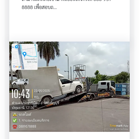
8888 เพื่อสอบถ…