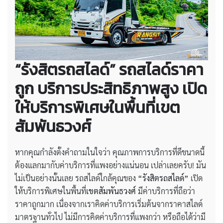
“รังสิตรถสไลด์” รถสไลด์ราคา
ถูก บริการประสิทธิภาพสูง เปิด
ให้บริการพิเศษในพื้นที่เขต
สัมพันธวงศ์
หากคุณกำลังตั้งคำถามในใจว่า คุณภาพการบริการที่ดีขนาดนี้
ต้องแลกมากับค่าบริการที่แพงอย่างแน่นอน เปล่าเลยครับ! มัน
ไม่เป็นอย่างนั้นเลย รถสไลด์ใกล้คุณของ
“รังสิตรถสไลด์”
เปิด
ให้บริการพิเศษในพื้นที่
เขตสัมพันธวงศ์
มีค่าบริการที่ถือว่า
ราคาถูกมาก เนื่องจากเราคิดค่าบริการเริ่มต้นจากราคาสไลด์
มาตรฐานทั่วไป ไม่มีการคิดค่าบริการที่แพงกว่า หรือถือได้ว่ามี