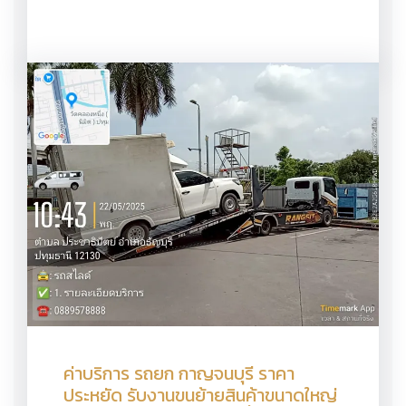
ค่าบริการ รถยก กาญจนบุรี ราคา
ประหยัด รับงานขนย้ายสินค้าขนาดใหญ่