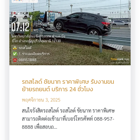
รถสไลด์ ชัยนาท ราคาพิเศษ รับงานขน
ย้ายรถยนต์ บริการ 24 ชั่วโมง
พฤศจิกายน 3, 2025
สนใจรังสิตรถสไลด์ รถสไลด์ ชัยนาท ราคาพิเศษ
สามารถติดต่อเข้ามาที่เบอร์โทรศัพท์ 088-957-
8888 เพื่อสอบถ…