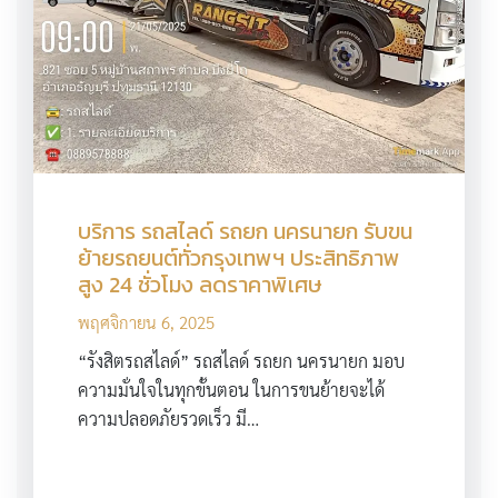
บริการ รถสไลด์ รถยก นครนายก รับขน
ย้ายรถยนต์ทั่วกรุงเทพฯ ประสิทธิภาพ
สูง 24 ชั่วโมง ลดราคาพิเศษ
พฤศจิกายน 6, 2025
“รังสิตรถสไลด์” รถสไลด์ รถยก นครนายก มอบ
ความมั่นใจในทุกขั้นตอน ในการขนย้ายจะได้
ความปลอดภัยรวดเร็ว มี…