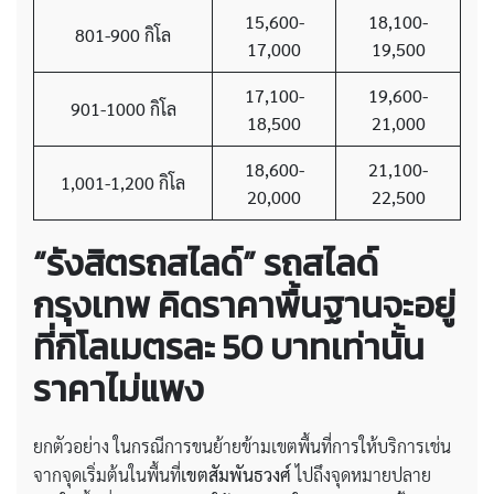
15,600-
18,100-
801-900 กิโล
17,000
19,500
17,100-
19,600-
901-1000 กิโล
18,500
21,000
18,600-
21,100-
1,001-1,200 กิโล
20,000
22,500
“รังสิตรถสไลด์” รถสไลด์
กรุงเทพ คิดราคาพื้นฐานจะอยู่
ที่กิโลเมตรละ 50 บาทเท่านั้น
ราคาไม่แพง
ยกตัวอย่าง ในกรณีการขนย้ายข้ามเขตพื้นที่การให้บริการเช่น
จากจุดเริ่มต้นในพื้นที่
เขตสัมพันธวงศ์
ไปถึงจุดหมายปลาย