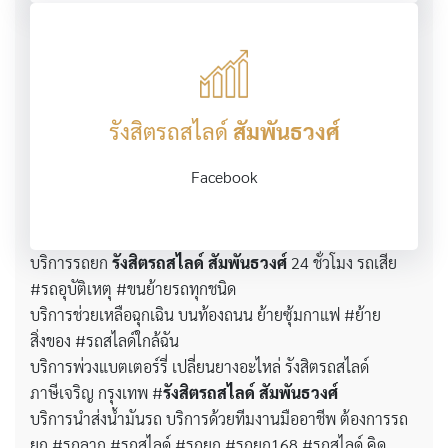
รังสิตรถสไลด์
สัมพันธวงศ์
Facebook
บริการรถยก
รังสิตรถสไลด์
สัมพันธวงศ์
24 ชั่วโมง รถเสีย
#รถอุบัติเหตุ #ขนย้ายรถทุกชนิด
บริการช่วยเหลือฉุกเฉิน บนท้องถนน ย้ายซุ้มกาแฟ #ย้าย
สิ่งของ #รถสไลด์ใกล้ฉัน
บริการพ่วงแบตเตอร์รี่ เปลี่ยนยางอะไหล่ รังสิตรถสไลด์
ภาษีเจริญ กรุงเทพ #
รังสิตรถสไลด์
สัมพันธวงศ์
บริการนำส่งน้ำมันรถ บริการด้วยทีมงานมืออาชีพ ต้องการรถ
ยก #รถลาก #รถสไลด์ #รถยก #รถยก168 #รถสไลด์ คิด