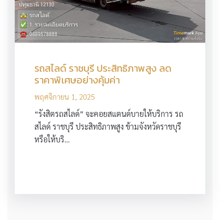
รถสไลด์ ราชบุรี ประสิทธิภาพสูง ลด
ราคาพิเศษอย่างคุ้มค่า
พฤศจิกายน 1, 2025
“รังสิตรถสไลด์” จะคอยสแตนด์บายให้บริการ รถ
สไลด์ ราชบุรี ประสิทธิภาพสูง ข้ามจังหวัดราชบุรี
หรือให้บริ…