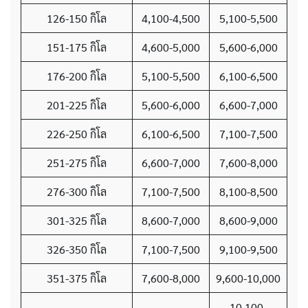
126-150 กิโล
4,100-4,500
5,100-5,500
151-175 กิโล
4,600-5,000
5,600-6,000
176-200 กิโล
5,100-5,500
6,100-6,500
201-225 กิโล
5,600-6,000
6,600-7,000
226-250 กิโล
6,100-6,500
7,100-7,500
251-275 กิโล
6,600-7,000
7,600-8,000
276-300 กิโล
7,100-7,500
8,100-8,500
301-325 กิโล
8,600-7,000
8,600-9,000
326-350 กิโล
7,100-7,500
9,100-9,500
351-375 กิโล
7,600-8,000
9,600-10,000
10,100-