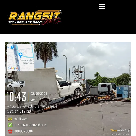
Skip
RANGSIT SlideON
to
content
รถยก168 รถสไลด์รังสิต รถสไลด์ ราคาถูก