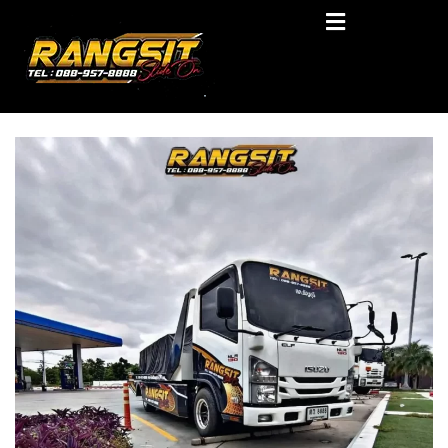
Skip
RANGSIT SlideON
to
content
รถยก168 รถสไลด์รังสิต รถสไลด์ ราคาถูก