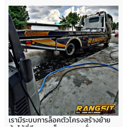
เรามีระบบการล็อคตัวโครงสร้างย้าย